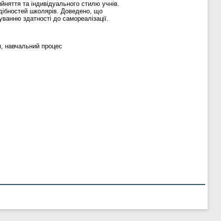
йняття та індивідуального стилю учнів.
здібностей школярів. Доведено, що
уванню здатності до самореалізації.
я, навчальний процес