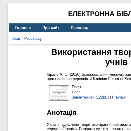
ЕЛЕКТРОННА БІБ
Головна
Про сайт
Перегляд
Вхід
Реєстрація
Використання твор
учнів
Кіраль А. О.
(2026)
Використання творчих зав
практична конференція «Ukrainian Forum of Scien
Текст
1.pdf
Завантажити (122kB)
|
Preview
Анотація
У статті здійснено теоретико-практичний анал
середньої освіти. Розкрито сутність поняття кре