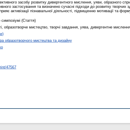
ктивного засобу розвитку дивергентного мислення, уяви, образного спри
тивного застосування та визначено сучасні підходи до розвитку творчих 
рияє активізації пізнавальної діяльності, підвищенню мотивації та форм
 симпозіумі (Стаття)
сті, образотворче мистецтво, творчі завдання, уява, дивергентне мисленн
е)
а образотворчого мистецтва та дизайну
ко
rint/47567