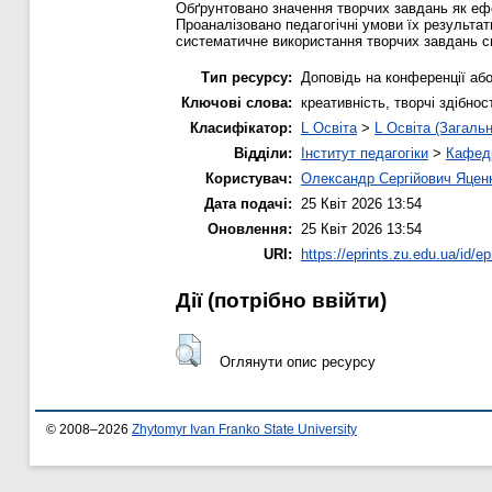
Обґрунтовано значення творчих завдань як ефе
Проаналізовано педагогічні умови їх результа
систематичне використання творчих завдань сп
Тип ресурсу:
Доповідь на конференції або
Ключові слова:
креативність, творчі здібно
Класифікатор:
L Освіта
>
L Освіта (Загальн
Відділи:
Інститут педагогіки
>
Кафедр
Користувач:
Олександр Сергійович Яцен
Дата подачі:
25 Квіт 2026 13:54
Оновлення:
25 Квіт 2026 13:54
URI:
https://eprints.zu.edu.ua/id/ep
Дії ​​(потрібно ввійти)
Оглянути опис ресурсу
© 2008–2026
Zhytomyr Ivan Franko State University