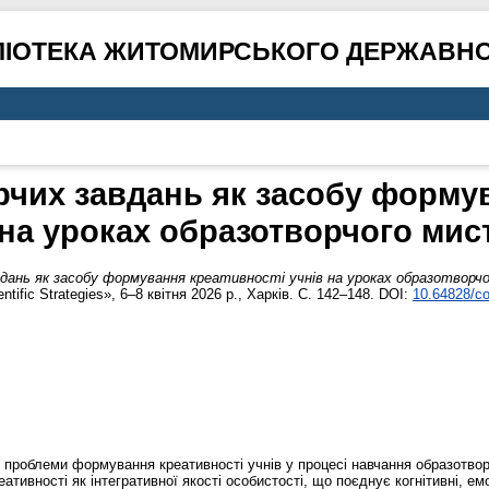
ЛІОТЕКА ЖИТОМИРСЬКОГО ДЕРЖАВНО
чих завдань як засобу форму
 на уроках образотворчого мис
дань як засобу формування креативності учнів на уроках образотворч
tific Strategies», 6–8 квітня 2026 р., Харків. С. 142–148. DOI:
10.64828/co
із проблеми формування креативності учнів у процесі навчання образотво
ативності як інтегративної якості особистості, що поєднує когнітивні, емо