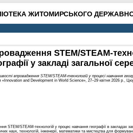
ЛІОТЕКА ЖИТОМИРСЬКОГО ДЕРЖАВНО
ровадження STEM/STEAM-техно
графії у закладі загальної сер
ивості впровадження STEM/STEAM-технологій у процесі навчання географ
«Innovation and Development in World Science», 27–29 квітня 2026 р., Цю
ння STEM/STEAM-технологій у процес навчання географії в закладах заг
ничих наук, технологій, інженерії, математики та мистецтва для формува