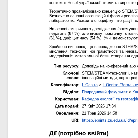
контексті Нової української школи та євроінтег
Теоретично проаналізовано концепцію STEM/STE
Визначено основні організаційні форми реаліза
лабораторіях. Розкрито специфіку інтеграції тех
На основі емпіричного дослідження (анкетуванн
педагогів (87 %), але низьку практичну готовн
(61 %), дефіцит часу (54 %). Учні демонструют
Зроблено висновок, що впровадження STEM/STE
мислення, технологічної грамотності та іннова
модернізація матеріальної бази, створення ада
Тип ресурсу:
Доповідь на конференції або 
Ключові
STEM/STEAM-технології, навч
слова:
інноваційні методи, картогра
Класифікатор:
L Освіта
>
L Освіта (Загальне
Відділи:
Природничий факультет
>
Ка
Користувач:
Кафедра екології та географі
Дата подачі:
27 Квіт 2026 17:34
Оновлення:
21 Трав 2026 14:58
URI:
https://eprints.zu.edu.ua/id/epr
Дії ​​(потрібно ввійти)