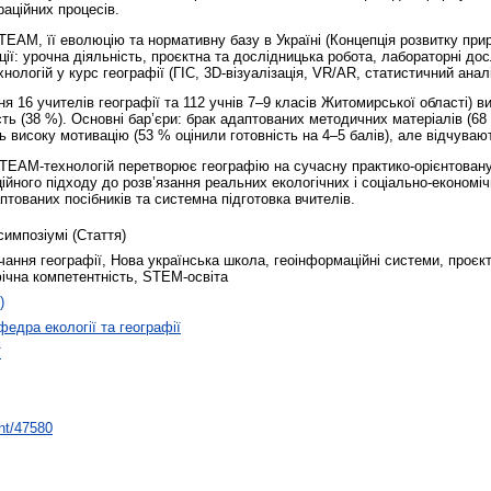
раційних процесів.
AM, її еволюцію та нормативну базу в Україні (Концепція розвитку прир
ції: урочна діяльність, проєктна та дослідницька робота, лабораторні д
нологій у курс географії (ГІС, 3D-візуалізація, VR/AR, статистичний аналі
я 16 учителів географії та 112 учнів 7–9 класів Житомирської області) в
ість (38 %). Основні бар’єри: брак адаптованих методичних матеріалів (68
ь високу мотивацію (53 % оцінили готовність на 4–5 балів), але відчувают
AM-технологій перетворює географію на сучасну практико-орієнтовану 
ційного підходу до розв’язання реальних екологічних і соціально-економіч
птованих посібників та системна підготовка вчителів.
симпозіумі (Стаття)
ання географії, Нова українська школа, геоінформаційні системи, проєк
фічна компетентність, STEM-освіта
)
федра екології та географії
ї
int/47580