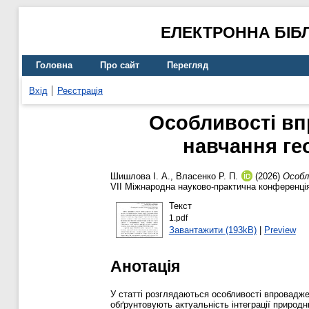
ЕЛЕКТРОННА БІБ
Головна
Про сайт
Перегляд
Вхід
Реєстрація
Особливості вп
навчання гео
Шишлова І. А.
,
Власенко Р. П.
(2026)
Особл
VII Міжнародна науково-практична конференція 
Текст
1.pdf
Завантажити (193kB)
|
Preview
Анотація
У статті розглядаються особливості впровадже
обґрунтовують актуальність інтеграції природ