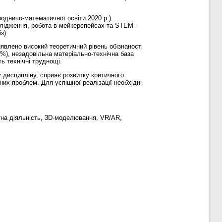
одничо-математичної освіти 2020 р.).
ослідження, робота в мейкерспейсах та STEM-
з).
иявлено високий теоретичний рівень обізнаності
 %), незадовільна матеріально-технічна база
ь технічні труднощі.
дисципліну, сприяє розвитку критичного
них проблем. Для успішної реалізації необхідні
тна діяльність, 3D-моделювання, VR/AR,