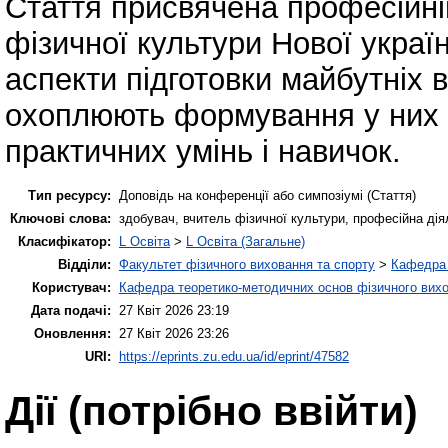
Стаття присвячена професійній
фізичної культури Нової україн
аспекти підготовки майбутніх в
охоплюють формування у них 
практичних умінь і навичок.
Тип ресурсу:
Доповідь на конференції або симпозіумі (Стаття)
Ключові слова:
здобувач, вчитель фізичної культури, професійна дія
Класифікатор:
L Освіта
>
L Освіта (Загальне)
Відділи:
Факультет фізичного виховання та спорту
>
Кафедра 
Користувач:
Кафедра теоретико-методичних основ фізичного вихо
Дата подачі:
27 Квіт 2026 23:19
Оновлення:
27 Квіт 2026 23:26
URI:
https://eprints.zu.edu.ua/id/eprint/47582
Дії ​​(потрібно ввійти)