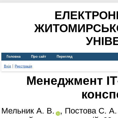
ЕЛЕКТРОН
ЖИТОМИРСЬК
УНІВ
Головна
Про сайт
Перегляд
Вхід
Реєстрація
Менеджмент ІТ
консп
Мельник А. В.
,
Постова С. А.