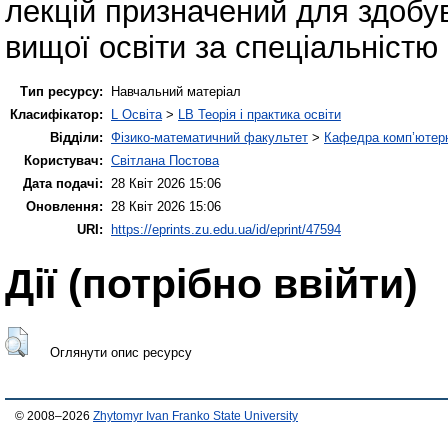
лекцій призначений для здобува
вищої освіти за спеціальністю
Тип ресурсу:
Навчальний матеріал
Класифікатор:
L Освіта
>
LB Теорія і практика освіти
Відділи:
Фізико-математичний факультет
>
Кафедра комп’ютерн
Користувач:
Світлана Постова
Дата подачі:
28 Квіт 2026 15:06
Оновлення:
28 Квіт 2026 15:06
URI:
https://eprints.zu.edu.ua/id/eprint/47594
Дії ​​(потрібно ввійти)
Оглянути опис ресурсу
© 2008–2026
Zhytomyr Ivan Franko State University