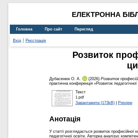
ЕЛЕКТРОННА БІБ
Головна
Про сайт
Перегляд
Вхід
Реєстрація
Розвиток проф
ци
Дубасенюк О. А.
(2026)
Розвиток професій
практична конференція «Розвиток педагогічної 
Текст
1.pdf
Завантажити (173kB)
|
Preview
Анотація
У статті розглядається розвиток професійної 
педагогічної освіти. Авторка аналізує компете