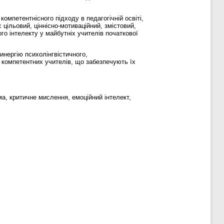
мпетентнісного підходу в педагогічній освіті,
цільовий, ціннісно-мотиваційний, змістовий,
го інтелекту у майбутніх учителів початкової
инергію психолінгвістичного,
 компетентних учителів, що забезпечують їх
а, критичне мислення, емоційний інтелект,