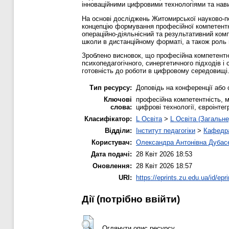
інноваційними цифровими технологіями та нави
На основі досліджень Житомирської науково-пе
концепцію формування професійної компетентно
операційно-діяльнісний та результативний комп
школи в дистанційному форматі, а також роль ц
Зроблено висновок, що професійна компетентні
психопедагогічного, синергетичного підходів 
готовність до роботи в цифровому середовищі
Тип ресурсу:
Доповідь на конференції або 
Ключові
професійна компетентність, м
слова:
цифрові технології, євроінте
Класифікатор:
L Освіта
>
L Освіта (Загальне
Відділи:
Інститут педагогіки
>
Кафедра
Користувач:
Олександра Антонівна Дубас
Дата подачі:
28 Квіт 2026 18:53
Оновлення:
28 Квіт 2026 18:57
URI:
https://eprints.zu.edu.ua/id/epr
Дії ​​(потрібно ввійти)
Оглянути опис ресурсу