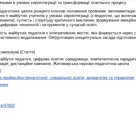
чками в умовах євроінтеграції та трансформації освітнього процесу.
дагогічної школи розкрито ключові положення проблеми: імплементацію ко
сті майбутніх учителів у умовах євроінтеграції (з моделлю, що включає 
оненти), сутність і структуру критичного мислення, формування емоційно
ифрових технологій і інструментів у сучасній освіті.
сть майбутніх педагогів є інтегративною якістю, яка формується через с
і системного моделювання. Обґрунтовано концептуальні засади підготовки
.
симпозіумі (Стаття)
айбутні педагоги, цифрове освітнє середовище, компетентнісна парадигм
грація, дистанційне навчання, Житомирська науково-педагогічна школа
)
 професійно-педагогічної, спеціальної освіти, андрагогіки та управління
енюк
int/47602