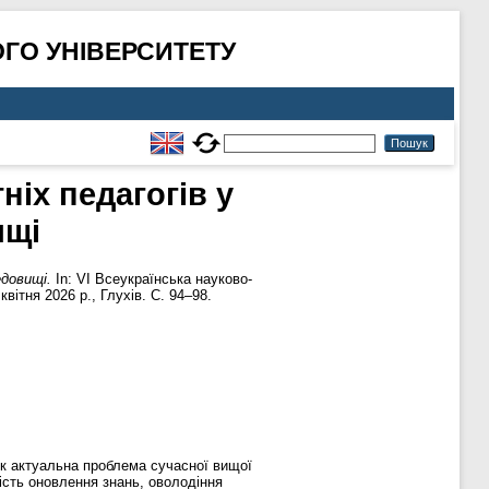
ГО УНІВЕРСИТЕТУ
іх педагогів у
ищі
довищі.
In: VІ Всеукраїнська науково-
ітня 2026 р., Глухів. С. 94–98.
як актуальна проблема сучасної вищої
ність оновлення знань, оволодіння