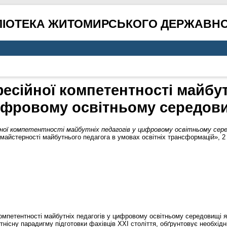
ЛІОТЕКА ЖИТОМИРСЬКОГО ДЕРЖАВНО
есійної компетентності майбутн
фровому освітньому середов
ної компетентності майбутніх педагогів у цифровому освітньому сере
майстерності майбутнього педагога в умовах освітніх трансформацій», 2 кв
компетентності майбутніх педагогів у цифровому освітньому середовищі 
нтнісну парадигму підготовки фахівців XXI століття, обґрунтовує необхід