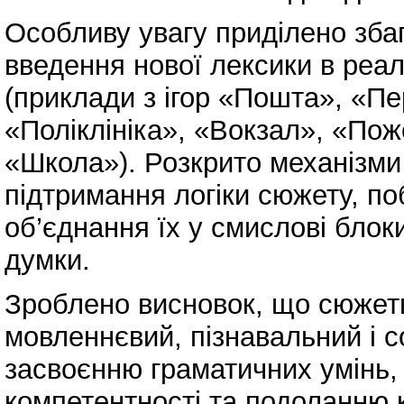
Особливу увагу приділено зба
введення нової лексики в реал
(приклади з ігор «Пошта», «П
«Поліклініка», «Вокзал», «По
«Школа»). Розкрито механізми 
підтримання логіки сюжету, по
об’єднання їх у смислові бло
думки.
Зроблено висновок, що сюжет
мовленнєвий, пізнавальний і с
засвоєнню граматичних умінь,
компетентності та подоланню к