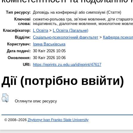
Тип ресурсу:
Доповідь на конференції або симпозіумі (Стаття)
Ключові
сюжетно-рольова гра, зв’язне мовлення, діти старшого
слова:
ініціативність, діалогічне мовлення, монологічне мовле
Класифікатор:
L Освіта
>
L Освіта (Загальне)
Відділи:
Соціально-психологічний факультет
>
Кафедра психолог
Користувач:
Ірина Васьківська
Дата подачі:
30 Квіт 2026 10:05
Оновлення:
30 Квіт 2026 10:06
URI:
https://eprints.zu.edu.ua/id/eprint/47617
Дії ​​(потрібно ввійти)
Оглянути опис ресурсу
© 2008–2026
Zhytomyr Ivan Franko State University