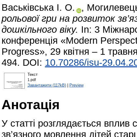
Васьківська І. О.
,
Могилевец
рольової гри на розвиток зв’
дошкільного віку.
In: 3 Міжнар
конференція «Modern Perspect
Progress», 29 квітня – 1 травн
494. DOI:
10.70286/isu-29.04.2
Текст
1.pdf
Завантажити (117kB)
|
Preview
Анотація
У статті розглядається вплив 
зв’язного мовлення дітей стар