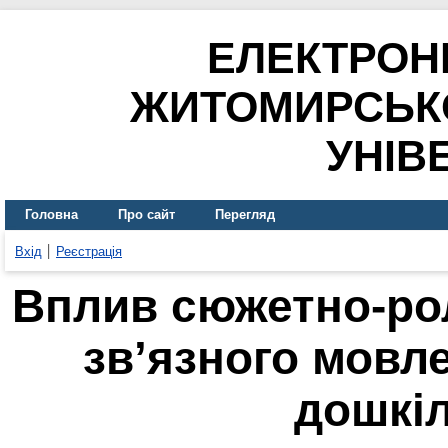
ЕЛЕКТРОН
ЖИТОМИРСЬК
УНІВ
Головна
Про сайт
Перегляд
Вхід
Реєстрація
Вплив сюжетно-рол
зв’язного мовл
дошкіл