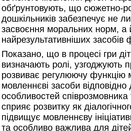
обґрунтовують, що сюжетно-ро
дошкільників забезпечує не ли
засвоєння моральних норм, а 
найрезультативніших засобів 
Показано, що в процесі гри д
визначають ролі, узгоджують пр
розвиває регулюючу функцію 
мовленнєві засоби відповідно
особливостей співрозмовника т
сприяє розвитку як діалогічног
підвищує мовленнєву ініціатив
та особливо важлива для діте