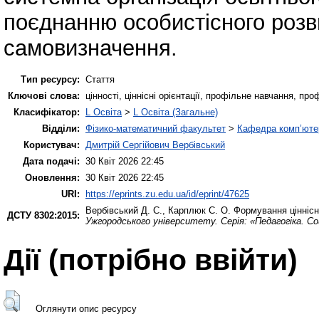
поєднанню особистісного розви
самовизначення.
Тип ресурсу:
Стаття
Ключові слова:
цінності, ціннісні орієнтації, профільне навчання, п
Класифікатор:
L Освіта
>
L Освіта (Загальне)
Відділи:
Фізико-математичний факультет
>
Кафедра комп’ютер
Користувач:
Дмитрій Сергійович Вербівський
Дата подачі:
30 Квіт 2026 22:45
Оновлення:
30 Квіт 2026 22:45
URI:
https://eprints.zu.edu.ua/id/eprint/47625
Вербівський Д. С.
,
Карплюк С. О.
Формування ціннісн
ДСТУ 8302:2015:
Ужгородського університету. Серія: «Педагогіка. С
Дії ​​(потрібно ввійти)
Оглянути опис ресурсу