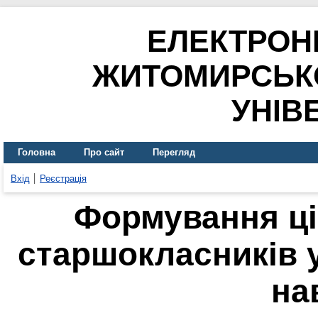
ЕЛЕКТРОН
ЖИТОМИРСЬК
УНІВ
Головна
Про сайт
Перегляд
Вхід
Реєстрація
Формування ці
старшокласників 
на