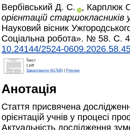
Вербівський Д. С.
,
Карплюк С
орієнтацій старшокласників у
Науковий вісник Ужгородського 
Соціальна робота». № 58. С. 4
10.24144/2524-0609.2026.58.4
Текст
1.pdf
Завантажити (617kB)
|
Preview
Анотація
Стаття присвячена досліджен
орієнтацій учнів у процесі пр
Актуальність дослідження зум