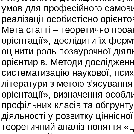
умов для професійного самови
реалізації особистісно орієнто
Мета статті – теоретично проан
орієнтації», дослідити їх фор
оцінити роль позаурочної діяль
орієнтирів. Методи дослідженн
систематизацію наукової, псих
літератури з метою з'ясування 
орієнтації», визначення особл
профільних класів та обґрунт
діяльності у розвитку ціннісно
теоретичний аналіз поняття «ці