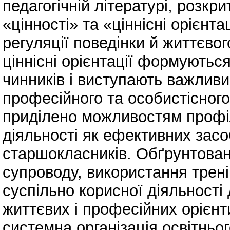
педагогічній літературі, розкр
«цінності» та «ціннісні орієнта
регуляції поведінки й життєво
ціннісні орієнтації формуютьс
чинників і виступають важливи
професійного та особистісного
приділено можливостям профіл
діяльності як ефективних засо
старшокласників. Обґрунтован
супроводу, використання тренін
суспільно корисної діяльност
життєвих і професійних орієнт
системна організація освітньо