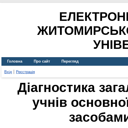
ЕЛЕКТРОН
ЖИТОМИРСЬК
УНІВ
Головна
Про сайт
Перегляд
Вхід
Реєстрація
Діагностика заг
учнів основно
засобам