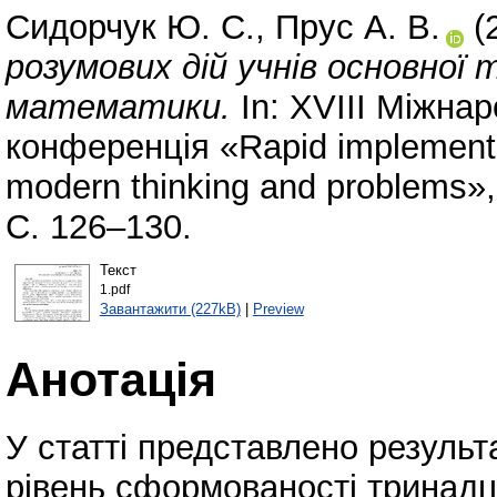
Сидорчук Ю. С.
,
Прус А. В.
(
розумових дій учнів основної
математики.
In: XVIII Міжна
конференція «Rapid implementa
modern thinking and problems»,
С. 126–130.
Текст
1.pdf
Завантажити (227kB)
|
Preview
Анотація
У статті представлено результ
рівень сформованості тринадця