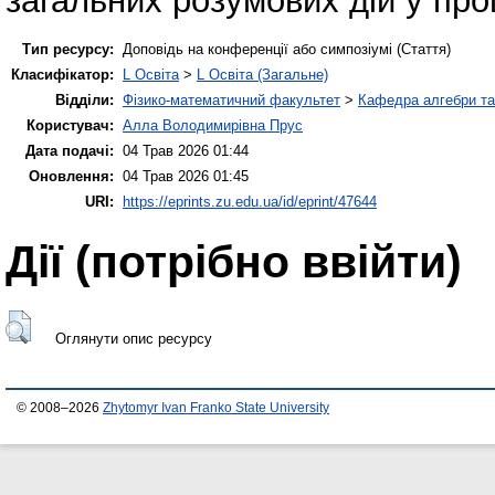
загальних розумових дій у про
Тип ресурсу:
Доповідь на конференції або симпозіумі (Стаття)
Класифікатор:
L Освіта
>
L Освіта (Загальне)
Відділи:
Фізико-математичний факультет
>
Кафедра алгебри та
Користувач:
Алла Володимирівна Прус
Дата подачі:
04 Трав 2026 01:44
Оновлення:
04 Трав 2026 01:45
URI:
https://eprints.zu.edu.ua/id/eprint/47644
Дії ​​(потрібно ввійти)
Оглянути опис ресурсу
© 2008–2026
Zhytomyr Ivan Franko State University