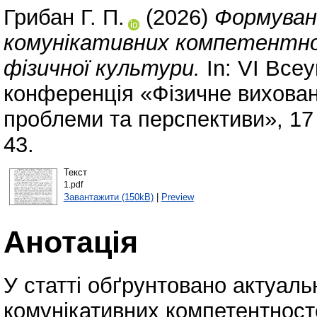
Грибан Г. П.
(2026)
Формуван
комунікативних компетентн
фізичної культури.
In: VI Все
конференція «Фізичне вихованн
проблеми та перспективи», 17
43.
Текст
1.pdf
Завантажити (150kB)
|
Preview
Анотація
У статті обґрунтовано актуаль
комунікативних компетентност