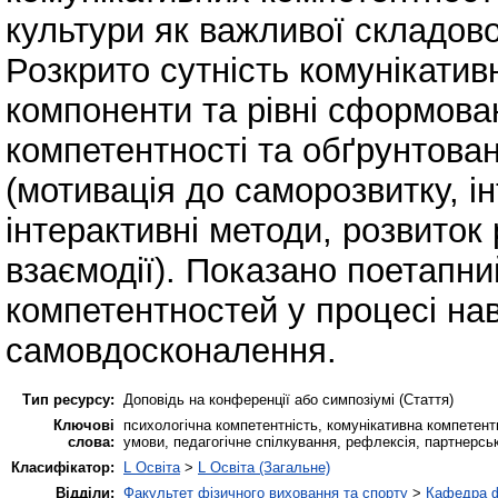
культури як важливої складово
Розкрито сутність комунікативн
компоненти та рівні сформован
компетентності та обґрунтован
(мотивація до саморозвитку, ін
інтерактивні методи, розвиток
взаємодії). Показано поетапни
компетентностей у процесі на
самовдосконалення.
Тип ресурсу:
Доповідь на конференції або симпозіумі (Стаття)
Ключові
психологічна компетентність, комунікативна компетентн
слова:
умови, педагогічне спілкування, рефлексія, партнерськ
Класифікатор:
L Освіта
>
L Освіта (Загальне)
Відділи:
Факультет фізичного виховання та спорту
>
Кафедра ф