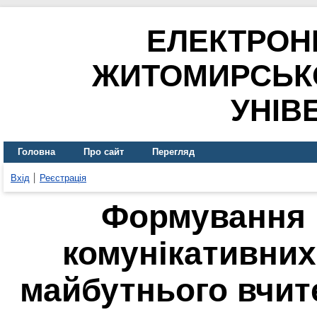
ЕЛЕКТРОН
ЖИТОМИРСЬК
УНІВ
Головна
Про сайт
Перегляд
Вхід
Реєстрація
Формування 
комунікативних
майбутнього вчит