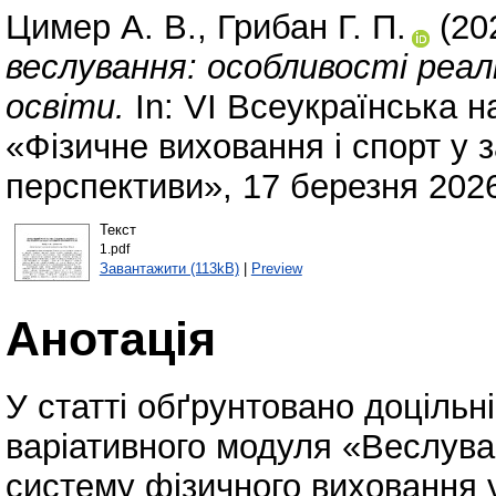
Цимер А. В.
,
Грибан Г. П.
(20
веслування: особливості реалі
освіти.
In: VI Всеукраїнська 
«Фізичне виховання і спорт у 
перспективи», 17 березня 2026
Текст
1.pdf
Завантажити (113kB)
|
Preview
Анотація
У статті обґрунтовано доцільн
варіативного модуля «Веслува
систему фізичного виховання у