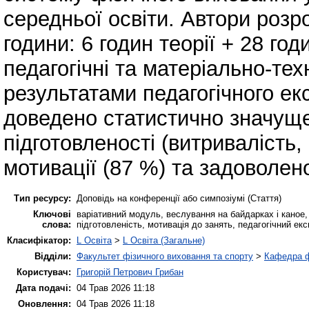
середньої освіти. Автори розр
години: 6 годин теорії + 28 го
педагогічні та матеріально-техн
результатами педагогічного ек
доведено статистично значущ
підготовленості (витривалість,
мотивації (87 %) та задоволен
Тип ресурсу:
Доповідь на конференції або симпозіумі (Стаття)
Ключові
варіативний модуль, веслування на байдарках і каное,
слова:
підготовленість, мотивація до занять, педагогічний ек
Класифікатор:
L Освіта
>
L Освіта (Загальне)
Відділи:
Факультет фізичного виховання та спорту
>
Кафедра ф
Користувач:
Григорій Петрович Грибан
Дата подачі:
04 Трав 2026 11:18
Оновлення:
04 Трав 2026 11:18