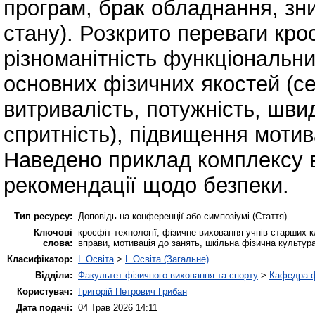
програм, брак обладнання, зн
стану). Розкрито переваги крос
різноманітність функціональн
основних фізичних якостей (с
витривалість, потужність, швид
спритність), підвищення мотив
Наведено приклад комплексу в
рекомендації щодо безпеки.
Тип ресурсу:
Доповідь на конференції або симпозіумі (Стаття)
Ключові
кросфіт-технології, фізичне виховання учнів старших к
слова:
вправи, мотивація до занять, шкільна фізична культур
Класифікатор:
L Освіта
>
L Освіта (Загальне)
Відділи:
Факультет фізичного виховання та спорту
>
Кафедра ф
Користувач:
Григорій Петрович Грибан
Дата подачі:
04 Трав 2026 14:11