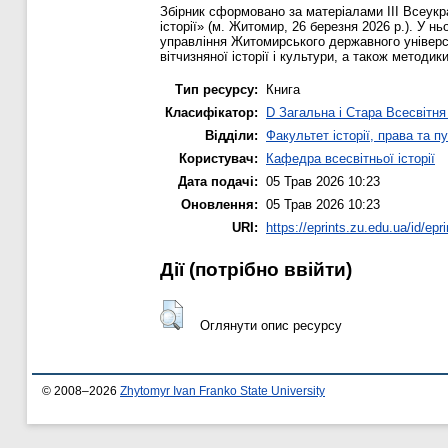
Збірник сформовано за матеріалами ІІІ Всеукр
історії» (м. Житомир, 26 березня 2026 р.). У н
управління Житомирського державного універси
вітчизняної історії і культури, а також методик
Тип ресурсу:
Книга
Класифікатор:
D Загальна і Стара Всесвітня 
Відділи:
Факультет історії, права та п
Користувач:
Кафедра всесвітньої історії
Дата подачі:
05 Трав 2026 10:23
Оновлення:
05 Трав 2026 10:23
URI:
https://eprints.zu.edu.ua/id/epr
Дії ​​(потрібно ввійти)
Оглянути опис ресурсу
© 2008–2026
Zhytomyr Ivan Franko State University