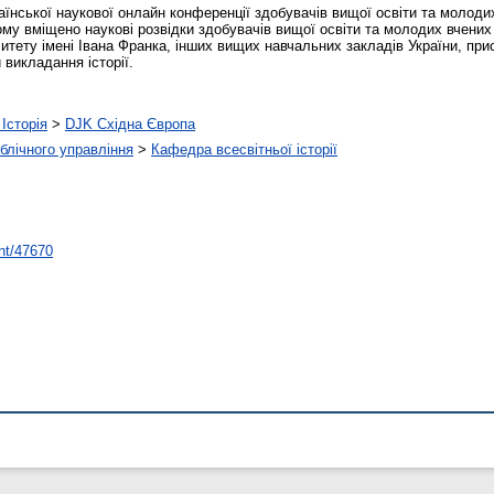
аїнської наукової онлайн конференції здобувачів вищої освіти та молоди
ьому вміщено наукові розвідки здобувачів вищої освіти та молодих вчених 
тету імені Івана Франка, інших вищих навчальних закладів України, при
и викладання історії.
Історія
>
DJK Східна Європа
ублічного управління
>
Кафедра всесвітньої історії
int/47670