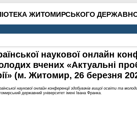
ЛІОТЕКА ЖИТОМИРСЬКОГО ДЕРЖАВНО
країнської наукової онлайн кон
молодих вчених «Актуальні про
рії» (м. Житомир, 26 березня 202
раїнської наукової онлайн конференції здобувачів вищої освіти та моло
омирський державний університет імені Івана Франка.