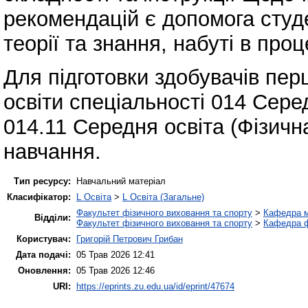
рекомендацій є допомога студ
теорії та знання, набуті в про
Для підготовки здобувачів пер
освіти спеціальності 014 Сере
014.11 Середня освіта (Фізичн
навчання.
Тип ресурсу:
Навчальний матеріал
Класифікатор:
L Освіта
>
L Освіта (Загальне)
Факультет фізичного виховання та спорту
>
Кафедра м
Відділи:
Факультет фізичного виховання та спорту
>
Кафедра ф
Користувач:
Григорій Петрович Грибан
Дата подачі:
05 Трав 2026 12:41
Оновлення:
05 Трав 2026 12:46
URI:
https://eprints.zu.edu.ua/id/eprint/47674