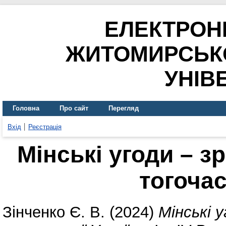
ЕЛЕКТРОН
ЖИТОМИРСЬК
УНІВ
Головна
Про сайт
Перегляд
Вхід
Реєстрація
Мінські угоди – з
тогочас
Зінченко Є. В.
(2024)
Мінські 