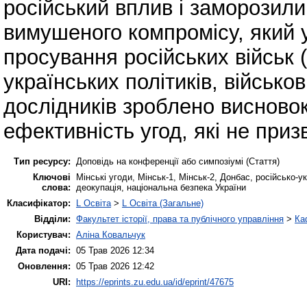
російський вплив і заморозили
вимушеного компромісу, який у
просування російських військ (
українських політиків, військо
дослідників зроблено висновок
ефективність угод, які не приз
Тип ресурсу:
Доповідь на конференції або симпозіумі (Стаття)
Ключові
Мінські угоди, Мінськ-1, Мінськ-2, Донбас, російсько-у
слова:
деокупація, національна безпека України
Класифікатор:
L Освіта
>
L Освіта (Загальне)
Відділи:
Факультет історії, права та публічного управління
>
Ка
Користувач:
Аліна Ковальчук
Дата подачі:
05 Трав 2026 12:34
Оновлення:
05 Трав 2026 12:42
URI:
https://eprints.zu.edu.ua/id/eprint/47675