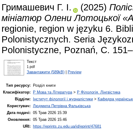
Гримашевич Г. І.
(2025)
Поліс
мініатюр Олени Лотоцької «А
regionie, region w języku 6. Bi
Polonistycznych. Seria Języko
Polonistyczne, Poznań, С. 151
Текст
1.pdf
Завантажити (589kB)
|
Preview
Тип ресурсу:
Розділ книги
Класифікатор:
P Мова та Література
>
P Філологія. Лінгвістика
Відділи:
Інститут філології і журналістики
>
Кафедра українсько
Користувач:
Людмила Петрівна Фальківська
Дата подачі:
05 Трав 2026 15:39
Оновлення:
05 Трав 2026 15:46
URI:
https://eprints.zu.edu.ua/id/eprint/47681