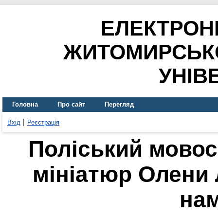
ЕЛЕКТРОН
ЖИТОМИРСЬК
УНІВ
Головна
Про сайт
Перегляд
Вхід
Реєстрація
Поліський мовосв
мініатюр Олени 
на