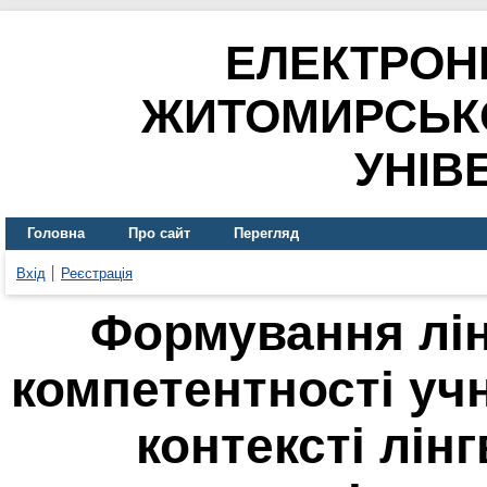
ЕЛЕКТРОН
ЖИТОМИРСЬК
УНІВ
Головна
Про сайт
Перегляд
Вхід
Реєстрація
Формування лін
компетентності уч
контексті лін