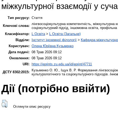
міжкультурної взаємодії у суч
Тип ресурсу:
Стаття
лінгвосоціокультурна компетентність, міжкультурна ко
Ключові слова:
соціокультурний підхід, іншомовна освіта, профільна
Класифікатор:
L Освіта
>
L Освіта (Загальне)
Відділи:
Інститут іноземної філології
>
Кафедра міжкультурної 
Користувач:
Олена Юріївна Кузьменко
Дата подачі:
08 Трав 2026 09:12
Оновлення:
08 Трав 2026 09:12
URI:
https://eprints.zu.edu.ua/id/eprint/47711
Кузьменко О. Ю.
,
Іщук В. Р.
Формування лінгвосоціоку
ДСТУ 8302:2015:
культурологічного та соціокультурного підходів.
Інно
Дії ​​(потрібно ввійти)
Оглянути опис ресурсу