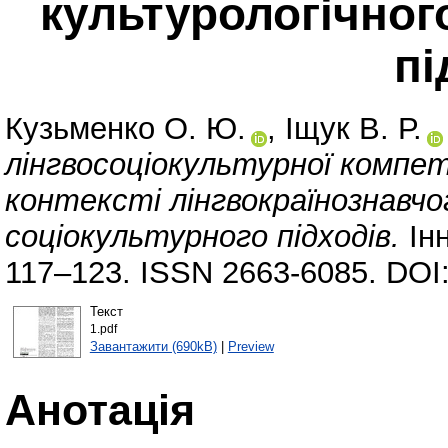
культурологічног
пі
Кузьменко О. Ю.
,
Іщук В. Р.
лінгвосоціокультурної компет
контексті лінгвокраїнознавчо
соціокультурного підходів.
Інн
117–123. ISSN 2663-6085. DOI
Текст
1.pdf
Завантажити (690kB)
|
Preview
Анотація