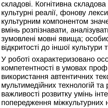
складові. Когнітивна складова
культурні реалії, фонову лекси
культурним компонентом значе
вмінь розпізнавати, аналізува
зумовлені мовні явища; особис
відкритості до іншої культури т
У роботі охарактеризовано ос
компетентності в умовах профі
використання автентичних текст
мультимедійних технологій та 
важливості розвитку умінь інте
попередження міжкультурних 