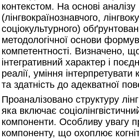
контекстом. На основі аналізу
(лінгвокраїнознавчого, лінгвок
соціокультурного) обґрунтовано
методологічної основи формув
компетентності. Визначено, щ
інтегративний характер і поєдн
реалії, уміння інтерпретувати
та здатність до адекватної пов
Проаналізовано структуру лінг
яка включає соціолінгвістични
компоненти. Особливу увагу п
компоненту, що охоплює когніт