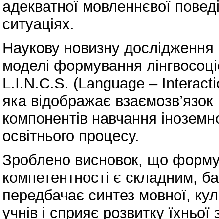
адекватної мовленнєвої поведі
ситуаціях.
Наукову новизну дослідження 
моделі формування лінгвосоці
L.I.N.C.S. (Language – Interact
яка відображає взаємозв’язок 
компонентів навчання іноземно
освітнього процесу.
Зроблено висновок, що формув
компетентності є складним, б
передбачає синтез мовної, кул
учнів і сприяє розвитку їхньої