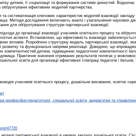
итку дитини, її соціалізації та формування системи цінностей. Водночас
у в обґрунтуванні ефективних моделей партнерства.
та систематизація ключових характеристик моделей взаємодії закладу до
ща. Методи дослідження включають аналіз і узагальнення наукових дже
ання для обґрунтування структури партнерської взаємодії.
підходи до організації взаємодії учасників освітнього процесу та обґрун
хнологічні аспекти. Встановлено, що ефективність взаємодії забезпечується
вних впливів. Розроблено структурну модель партнерської взаємодії, яка
її розвитку та функціональні напрями реалізації. Доведено, що впровадж
х компетентностей дитини, підвищенню педагогічної компетентності батьк
едовища. Практичне значення отриманих результатів полягає у можливос
ошкільної освіти для організації ефективної співпраці педагогів і батьків
аємодія учасників освітнього процесу, дошкільне виховання, освітнє сер
не)
а професійно-педагогічної, спеціальної освіти, андрагогіки та управлінн
print/47720
моделі партнерської взаємодії в умовах закладу дошкільної освіти.
Сус