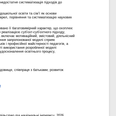
 недостатня систематизація підходів до
шкільної освіти та сім’ї як основи
рел, порівняння та систематизацію наукових
товано її багатовимірний характер, що охоплює
 реалізацією суб’єкт-суб’єктного підходу,
 включає мотиваційний, змістовий, діяльнісний
ення запропонованої моделі сприяє
ів і професійної майстерності педагогів, а
ті використання розробленої моделі
, удосконалення освітнього процесу,
едовище, співпраця з батьками, розвиток
я
пільство та національні інтереси
. 2026.