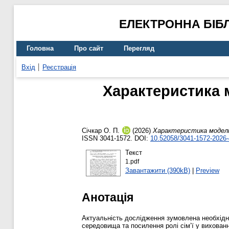
ЕЛЕКТРОННА БІБ
Головна
Про сайт
Перегляд
Вхід
Реєстрація
Характеристика 
Січкар О. П.
(2026)
Характеристика моделі 
ISSN 3041-1572. DOI:
10.52058/3041-1572-2026-
Текст
1.pdf
Завантажити (390kB)
|
Preview
Анотація
Актуальність дослідження зумовлена необхідні
середовища та посилення ролі сім’ї у вихованн