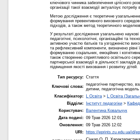
ключового чинника забезпечення цілісного розв
організації такої взаємодії актуалізує потреб
Метою дослідження є теоретичне узагальнення 
формування превентивного виховного середови
підходів, а також метод теоретичного моделюв
У результаті дослідження узагальнено наукові 
педагогічні, психологічні, організаційні та те
активною участю батьків та узгодженістю вихо
та рефлексивний компоненти, визначено рівні 
формуванню соціальних, емоційних і когнітивни
також створенню сприятливого освітнього сер
партнерської взаємодії в діяльності закладів д
підвищення якості виховання і розвитку дітей.
Тип ресурсу:
Стаття
педагогічне партнерство, вз
Ключові слова:
дитини, педагогічна модель
Класифікатор:
L Освіта
>
L Освіта (Загаль
Відділи:
Інститут педагогіки
>
Кафедр
Користувач:
Валентина Ковальчук
Дата подачі:
09 Трав 2026 12:01
Оновлення:
09 Трав 2026 12:02
URI:
https://eprints.zu.edu.ua/id/e
Січкар О. П.
Характеристика 