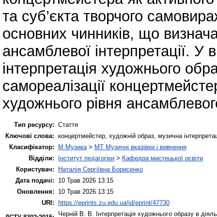
та суб’єкта творчого самовира
основних чинників, що визнача
ансамблевої інтерпретації. У 
інтерпретація художнього обр
самореалізації концертмейсте
художнього рівня ансамблевог
Тип ресурсу:
Стаття
Ключові слова:
концертмейстер, художній образ, музична інтерпрета
Класифікатор:
M Музика
>
MT Музичні вказівки і вивчення
Відділи:
Інститут педагогіки
>
Кафедра мистецької освіти
Користувач:
Наталія Сергіївна Борисенко
Дата подачі:
10 Трав 2026 13:15
Оновлення:
10 Трав 2026 13:15
URI:
https://eprints.zu.edu.ua/id/eprint/47730
Черній В. В.
Інтерпретація художнього образу в діял