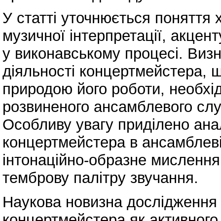
У статті уточнюється поняття 
музичної інтерпретації, акцен
у виконавському процесі. Визн
діяльності концертмейстера,
природою його роботи, необхід
розвиненого ансамблевого слух
Особливу увагу приділено ана
концертмейстера в ансамблевій
інтонаційно-образне мислення,
темброву палітру звучання.
Наукова новизна дослідження
концертмейстера як активного