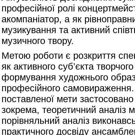
професійної ролі концертмейс
акомпаніатор, а як рівноправ
музикування та активний співт
музичного твору.
Метою роботи є розкриття спе
як активного суб’єкта творчог
формування художнього образу
професійного самовираження.
поставленої мети застосовано
зокрема, теоретичний аналіз м
порівняльний аналіз виконавсь
практичного досвіду ансамбле