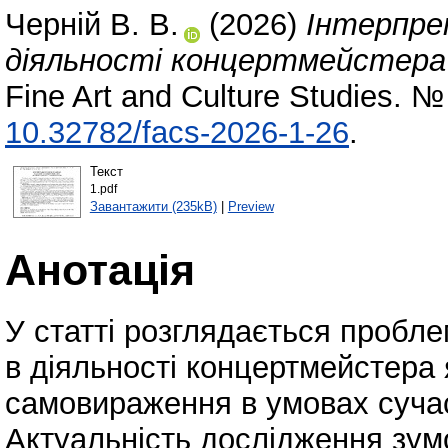
Черній В. В.
(2026)
Інтерпре
діяльності концертмейстера 
Fine Art and Culture Studies. 
10.32782/facs-2026-1-26
.
Текст
1.pdf
Завантажити (235kB)
|
Preview
Анотація
У статті розглядається пробле
в діяльності концертмейстера 
самовираження в умовах сучас
Актуальність дослідження зу