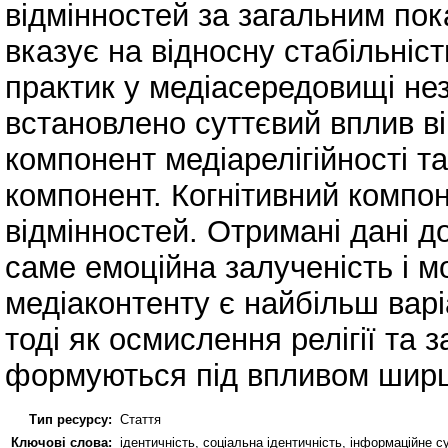
відмінностей за загальним пок
вказує на відносну стабільніст
практик у медіасередовищі нез
встановлено суттєвий вплив в
компонент медіарелігійності т
компонент. Когнітивний компон
відмінностей. Отримані дані 
саме емоційна залученість і м
медіаконтенту є найбільш варі
тоді як осмислення релігії та з
формуються під впливом ширшо
Тип ресурсу:
Стаття
Ключові слова:
ідентичність, соціальна ідентичність, інформаційне сус