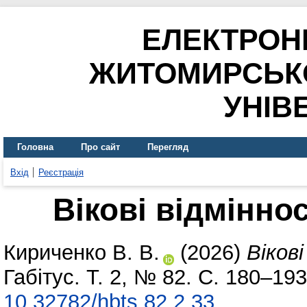
ЕЛЕКТРОН
ЖИТОМИРСЬК
УНІВ
Головна
Про сайт
Перегляд
Вхід
Реєстрація
Вікові відміннос
Кириченко В. В.
(2026)
Вікові
Габітус. Т. 2, № 82. С. 180–19
10.32782/hbts.82.2.33
.