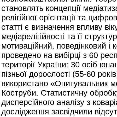
становлять концепції медіатизац
релігійної орієнтації та цифро
статті є визначення впливу вік
медіарелігійності та її структ
мотиваційний, поведінковий і 
проведено на вибірці з 60 рес
території України: 30 осіб юнац
пізньої дорослості (55-60 років
використано «Опитувальник мед
Коструби. Статистичну обробк
дисперсійного аналізу з кова
дослідження засвідчили відсут