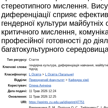
стереотипного мислення. Вис
диференціації сприяє ефекти
гендерної культури майбутніх 
критичного мислення, комуніка
професійної готовності до дія
багатокультурного середовища
Тип ресурсу:
Стаття
гендерна культура, диференціація навчання, майбутні
Ключові слова:
підхід
Класифікатор:
L Освіта
>
L Освіта (Загальне)
Відділи:
Природничий факультет
>
Кафедра хімії
Користувач:
Олена Анічкіна
Дата подачі:
11 Трав 2026 12:24
Оновлення:
11 Трав 2026 12:25
URI:
https://eprints.zu.edu.ua/id/eprint/47751
Романишина Л. М.
,
Поліщук О. С.
,
Тафінцева С. І.
Фор