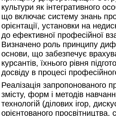
культури як інтегративного ос
що включає систему знань про 
орієнтації, установки на недис
до ефективної професійної вза
Визначено роль принципу дифе
основи, що забезпечує врахув
курсантів, їхнього рівня підгот
досвіду в процесі професійног
Реалізація запропонованого п
змісту, форм і методів навчан
технологій (ділових ігор, диску
орієнтованого просвітництва,