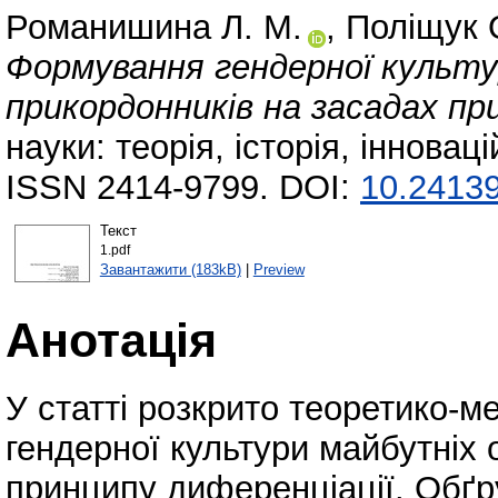
Романишина Л. М.
,
Поліщук 
Формування гендерної культу
прикордонників на засадах пр
науки: теорія, історія, інновац
ISSN 2414-9799. DOI:
10.24139
Текст
1.pdf
Завантажити (183kB)
|
Preview
Анотація
У статті розкрито теоретико-
гендерної культури майбутніх 
принципу диференціації. Обґр