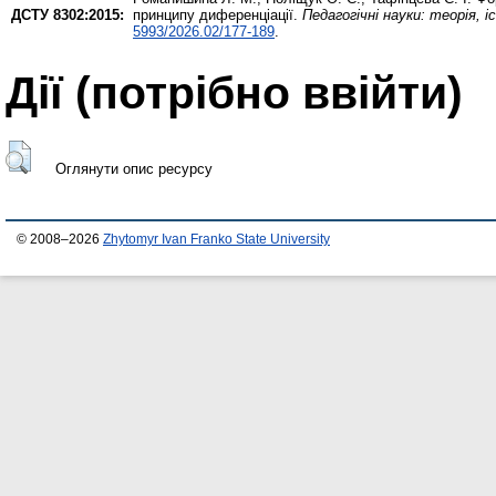
ДСТУ 8302:2015:
принципу диференціації.
Педагогічні науки: теорія, і
5993/2026.02/177-189
.
Дії ​​(потрібно ввійти)
Оглянути опис ресурсу
© 2008–2026
Zhytomyr Ivan Franko State University