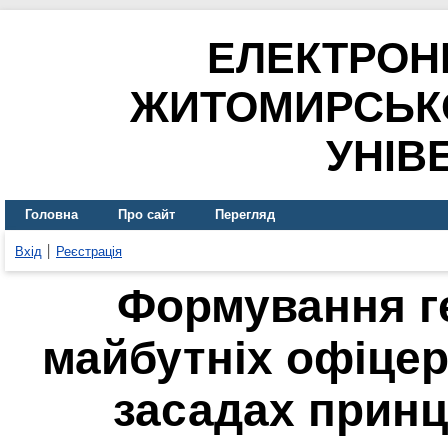
ЕЛЕКТРОН
ЖИТОМИРСЬК
УНІВ
Головна
Про сайт
Перегляд
Вхід
Реєстрація
Формування г
майбутніх офіцер
засадах принц