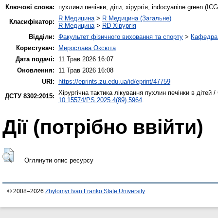
Ключові слова:
пухлини печінки, діти, хірургія, indocyanine green (ICG
R Медицина
>
R Медицина (Загальне)
Класифікатор:
R Медицина
>
RD Хірургія
Відділи:
Факультет фізичного виховання та спорту
>
Кафедра 
Користувач:
Мирослава Оксюта
Дата подачі:
11 Трав 2026 16:07
Оновлення:
11 Трав 2026 16:08
URI:
https://eprints.zu.edu.ua/id/eprint/47759
Хірургічна тактика лікування пухлин печінки в дітей / 
ДСТУ 8302:2015:
10.15574/PS.2025.4(89).5964
.
Дії ​​(потрібно ввійти)
Оглянути опис ресурсу
© 2008–2026
Zhytomyr Ivan Franko State University