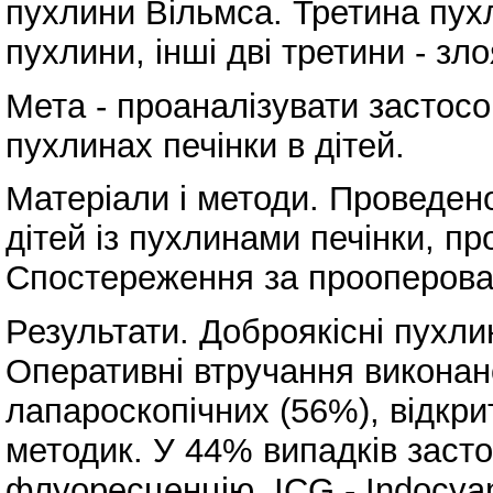
пухлини Вільмса. Третина пухл
пухлини, інші дві третини - зло
Мета - проаналізувати застосо
пухлинах печінки в дітей.
Матеріали і методи. Проведен
дітей із пухлинами печінки, пр
Спостереження за прооперован
Результати. Доброякісні пухли
Оперативні втручання виконано
лапароскопічних (56%), відкри
методик. У 44% випадків засто
флуоресценцію, ICG - Indocyan