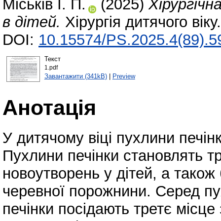
Міськів І. П.
(2025)
Хірургічн
в дітей.
Хірургія дитячого віку
DOI:
10.15574/PS.2025.4(89).5
Текст
1.pdf
Завантажити (341kB)
|
Preview
Анотація
У дитячому віці пухлини печін
Пухлини печінки становлять тр
новоутворень у дітей, а також
черевної порожнини. Серед п
печінки посідають третє місце