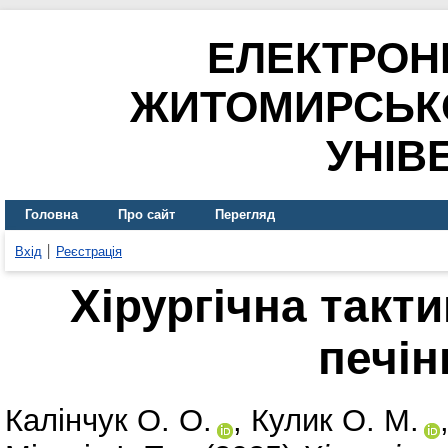
ЕЛЕКТРОН
ЖИТОМИРСЬК
УНІВ
Головна
Про сайт
Перегляд
Вхід
Реєстрація
Хірургічна такт
печін
Калінчук О. О.
,
Кулик О. М.