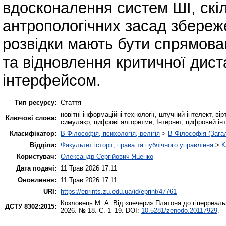
вдосконалення систем ШІ, скі
антропологічних засад збереж
розвідки мають бути спрямован
та відновлення критичної дист
інтерфейсом.
Тип ресурсу:
Стаття
новітні інформаційні технології, штучний інтелект, в
Ключові слова:
симулякр, цифрові алгоритми, Інтернет, цифровий інт
Класифікатор:
B Філософія, психологія, релігія
>
B Філософія (Зага
Відділи:
Факультет історії, права та публічного управління
>
К
Користувач:
Олександр Сергійович Яценко
Дата подачі:
11 Трав 2026 17:11
Оновлення:
11 Трав 2026 17:11
URI:
https://eprints.zu.edu.ua/id/eprint/47761
Козловець М. А.
Від «печери» Платона до гіперреальн
ДСТУ 8302:2015:
2026. № 18. С. 1–19. DOI:
10.5281/zenodo.20117929
.