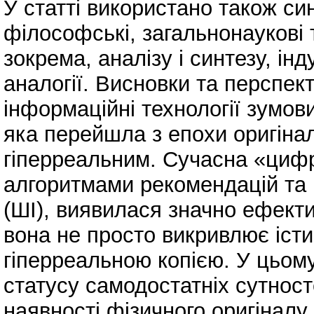
У статті використано також си
філософські, загальнонаукові 
зокрема, аналізу і синтезу, інд
аналогії. Висновки та перспек
інформаційні технології зумов
яка перейшла з епохи оригінал
гіперреальним. Сучасна «циф
алгоритмами рекомендацій та
(ШІ), виявилася значно ефекти
вона не просто викривлює істи
гіперреальною копією. У цьом
статусу самодостатніх сутнос
наявності фізичного оригінал