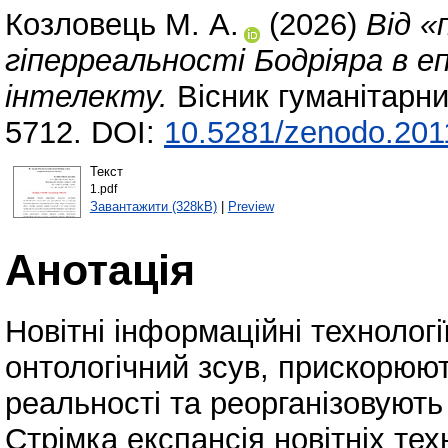
Козловець М. А.
(2026)
Від «
гіперреальності Бодріяра в 
інтелекту.
Вісник гуманітарни
5712. DOI:
10.5281/zenodo.20
Текст
1.pdf
Завантажити (328kB)
|
Preview
Анотація
Новітні інформаційні техноло
онтологічний зсув, прискорюють
реальності та реорганізовують 
Стрімка експансія новітніх тех