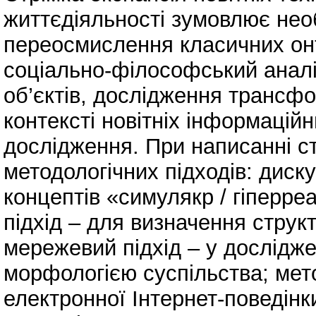
життєдіяльності зумовлює нео
переосмислення класичних онто
соціально-філософський аналі
об’єктів, дослідження трансфо
контексті новітніх інформацій
дослідження. При написанні ст
методологічних підходів: диск
концептів «симулякр / гіперре
підхід – для визначення струк
мережевий підхід – у дослідже
морфологією суспільства; мето
електронної Інтернет-поведінк