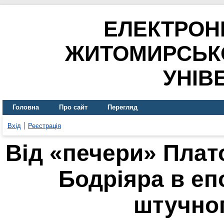
ЕЛЕКТРОН
ЖИТОМИРСЬК
УНІВ
Головна
Про сайт
Перегляд
Вхід
Реєстрація
Від «печери» Плат
Бодріяра в еп
штучног