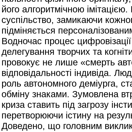
його алгоритмічною імітацією.
суспільство, замикаючи кожног
підміняється персоналізовани
Водночас процес цифровізації 
делегування творчих та когні
провокує не лише «смерть авт
відповідальності індивіда. Лю
роль автономного деміурга, с
обміну знаками. Зумовлена вт
криза ставить під загрозу інст
перетворюючи істину на резуль
Доведено, що головним виклико