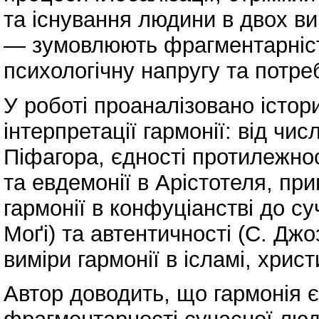
та існування людини в двох в
— зумовлюють фрагментарніст
психологічну напругу та потреб
У роботі проаналізовано істори
інтерпретації гармонії: від чи
Піфагора, єдності протилежнос
та евдемонії в Арістотеля, при
гармонії в конфуціанстві до с
Моґі) та автентичності (С. Джо
виміри гармонії в ісламі, христ
Автор доводить, що гармонія 