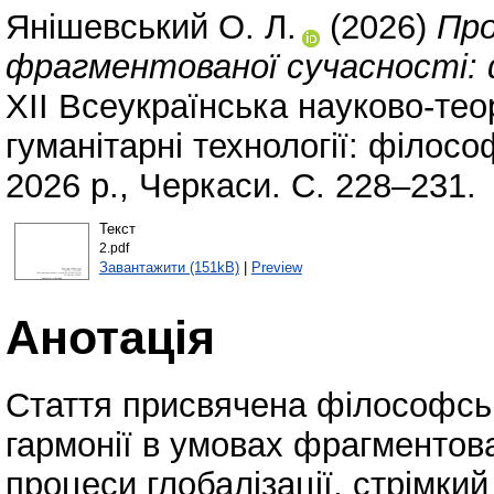
Янішевський О. Л.
(2026)
Про
фрагментованої сучасності: ф
ХIІ Всеукраїнська науково-те
гуманітарні технології: філосо
2026 р., Черкаси. С. 228–231.
Текст
2.pdf
Завантажити (151kB)
|
Preview
Анотація
Стаття присвячена філософськ
гармонії в умовах фрагментова
процеси глобалізації, стрімки