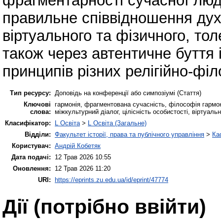
фрагментарності сучасної люд
правильне співвідношення дух
віртуального та фізичного, тол
також через автентичне буття
принципів різних релігійно-фі
Тип ресурсу:
Доповідь на конференції або симпозіумі (Стаття)
Ключові
гармонія, фрагментована сучасність, філософія гармоні
слова:
міжкультурний діалог, цілісність особистості, віртуаль
Класифікатор:
L Освіта
>
L Освіта (Загальне)
Відділи:
Факультет історії, права та публічного управління
>
Ка
Користувач:
Андрій Кобетяк
Дата подачі:
12 Трав 2026 10:55
Оновлення:
12 Трав 2026 11:20
URI:
https://eprints.zu.edu.ua/id/eprint/47774
Дії ​​(потрібно ввійти)