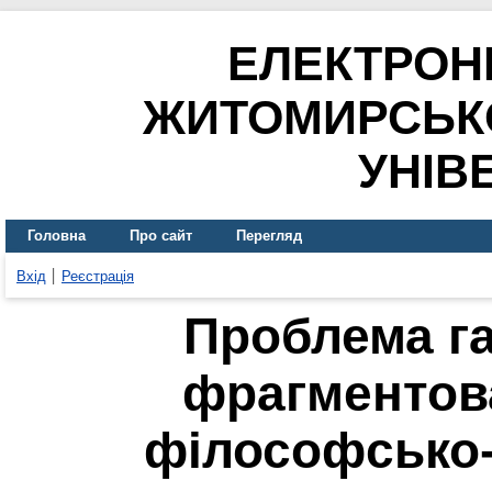
ЕЛЕКТРОН
ЖИТОМИРСЬК
УНІВ
Головна
Про сайт
Перегляд
Вхід
Реєстрація
Проблема га
фрагментова
філософсько-