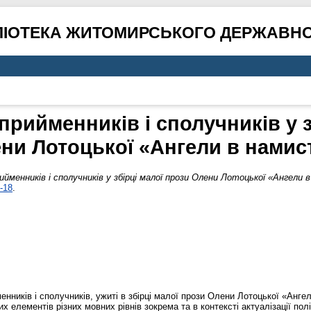
ЛІОТЕКА ЖИТОМИРСЬКОГО ДЕРЖАВНО
прийменників і сполучників у з
ни Лотоцької «Ангели в намис
йменників і сполучників у збірці малої прози Олени Лотоцької «Ангели 
-18
.
енників і сполучників, ужиті в збірці малої прози Олени Лотоцької «Анге
их елементів різних мовних рівнів зокрема та в контексті актуалізації п