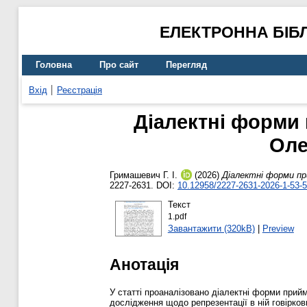
ЕЛЕКТРОННА БІБ
Головна
Про сайт
Перегляд
Вхід
Реєстрація
Діалектні форми 
Оле
Гримашевич Г. І.
(2026)
Діалектні форми при
2227-2631. DOI:
10.12958/2227-2631-2026-1-53-5
Текст
1.pdf
Завантажити (320kB)
|
Preview
Анотація
У статті проаналізовано діалектні форми прийм
дослідження щодо репрезентації в ній говірков