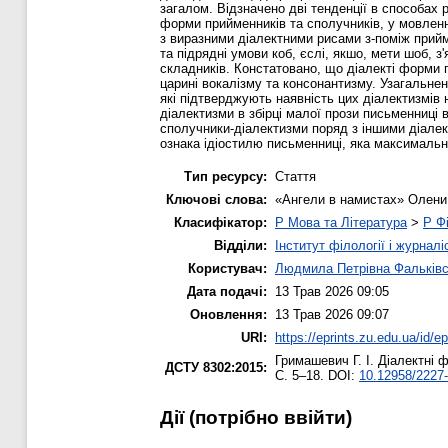
загалом. Відзначено дві тенденції в способах 
форми прийменників та сполучників, у мовленн
з виразними діалектними рисами з-поміж прийме
та підрядні умови коб, єслі, якшо, мети шоб,
складників. Констатовано, що діалекті форми 
царині вокалізму та консонантизму. Узагальнен
які підтверджують наявність цих діалектизмів 
діалектизми в збірці малої прози письменниці
сполучники-діалектизми поряд з іншими діалек
ознака ідіостилю письменниці, яка максимальн
Тип ресурсу:
Стаття
Ключові слова:
«Ангели в намистах» Олени 
Класифікатор:
P Мова та Література
>
P Фі
Відділи:
Інститут філології і журналі
Користувач:
Людмила Петрівна Фальків
Дата подачі:
13 Трав 2026 09:05
Оновлення:
13 Трав 2026 09:07
URI:
https://eprints.zu.edu.ua/id/e
Гримашевич Г. І.
Діалектні ф
ДСТУ 8302:2015:
С. 5–18. DOI:
10.12958/2227-
Дії ​​(потрібно ввійти)