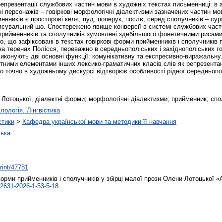
репрезентації службових частин мови в художніх текстах письменниці: в а
і персонажів – говіркові морфологічні діалектизми зазначених частин 
нників є просторові келє, пуд, поперук, послє, серед сполучників – сур
 з'ясувальний шо. Спостережено явище конверсії в системі службових час
прийменників та сполучників зумовлені здебільшого фонетичними рисами
о, що зафіксовані в текстах говіркові форми прийменників і сполучників
на теренах Полісся, переважно в середньополіських і західнополіських г
 виконують дві основні функції: комунікативну та експресивно-виражальн
тними елементами інших лексико-граматичних класів слів як репрезентан
о точно в художньому дискурсі відтворює особливості рідної середньопол
Лотоцької; діалектні форми; морфологічні діалектизми; прийменник; спо
лологія. Лінгвістика
стики
>
Кафедра української мови та методики її навчання
ська
print/47781
орми прийменників і сполучників у збірці малої прози Олени Лотоцької 
2631-2026-1-53-5-18
.