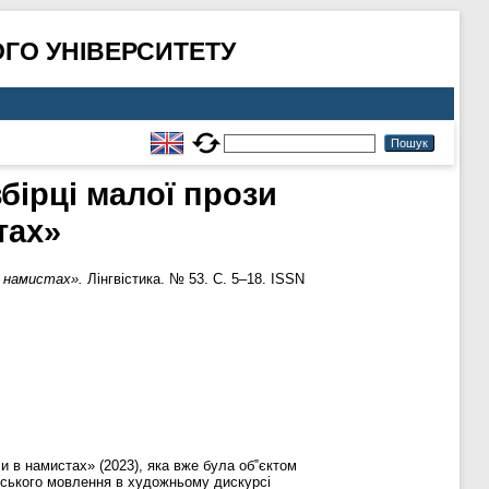
ГО УНІВЕРСИТЕТУ
бірці малої прози
тах»
в намистах».
Лінгвістика. № 53. С. 5–18. ISSN
ли в намистах» (2023), яка вже була об‟єктом
оліського мовлення в художньому дискурсі