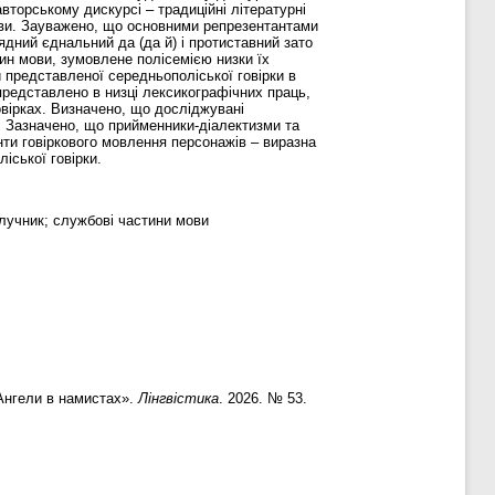
вторському дискурсі – традиційні літературні
мови. Зауважено, що основними репрезентантами
ядний єднальний да (да й) і протиставний зато
тин мови, зумовлене полісемією низки їх
 представленої середньополіської говірки в
 представлено в низці лексикографічних праць,
овірках. Визначено, що досліджувані
у. Зазначено, що прийменники-діалектизми та
ти говіркового мовлення персонажів – виразна
іської говірки.
лучник; службові частини мови
«Ангели в намистах».
Лінгвістика
. 2026. № 53.