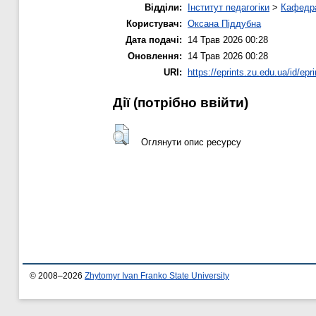
Відділи:
Інститут педагогіки
>
Кафедра
Користувач:
Оксана Піддубна
Дата подачі:
14 Трав 2026 00:28
Оновлення:
14 Трав 2026 00:28
URI:
https://eprints.zu.edu.ua/id/epr
Дії ​​(потрібно ввійти)
Оглянути опис ресурсу
© 2008–2026
Zhytomyr Ivan Franko State University