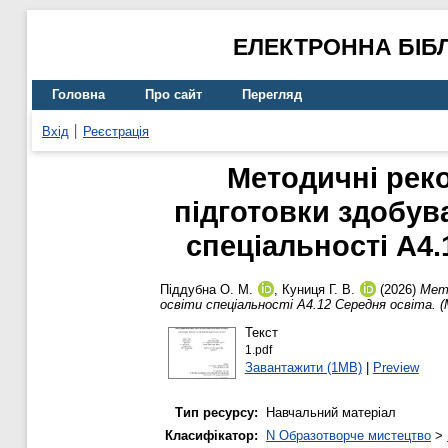
ЕЛЕКТРОННА БІБ
Головна
Про сайт
Перегляд
Вхід
Реєстрація
Методичні реко
підготовки здобув
спеціальності А4.
Піддубна О. М.
,
Куниця Г. В.
(2026)
Мето
освіти спеціальності А4.12 Середня освіта. 
Текст
1.pdf
Завантажити (1MB)
|
Preview
Тип ресурсу:
Навчальний матеріал
Класифікатор:
N Образотворче мистецтво
>