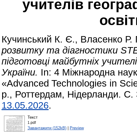
учителів геогра
освіт
Кучинський К. Є.
,
Власенко Р. 
розвитку та діагностики S
підготовці майбутніх учителі
України.
In: 4 Міжнародна нау
«Advanced Technologies in Scie
р., Роттердам, Нідерланди. С.
13.05.2026
.
Текст
1.pdf
Завантажити (152kB)
|
Preview