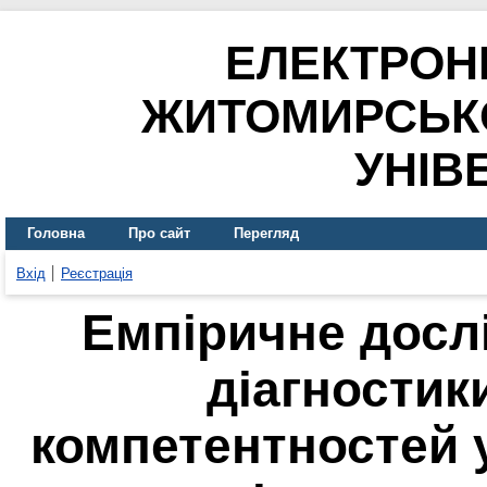
ЕЛЕКТРОН
ЖИТОМИРСЬК
УНІВ
Головна
Про сайт
Перегляд
Вхід
Реєстрація
Емпіричне досл
діагности
компетентностей у