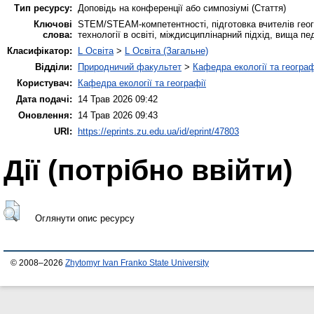
Тип ресурсу:
Доповідь на конференції або симпозіумі (Стаття)
Ключові
STEM/STEAM-компетентності, підготовка вчителів геогр
слова:
технології в освіті, міждисциплінарний підхід, вища пе
Класифікатор:
L Освіта
>
L Освіта (Загальне)
Відділи:
Природничий факультет
>
Кафедра екології та географ
Користувач:
Кафедра екології та географії
Дата подачі:
14 Трав 2026 09:42
Оновлення:
14 Трав 2026 09:43
URI:
https://eprints.zu.edu.ua/id/eprint/47803
Дії ​​(потрібно ввійти)
Оглянути опис ресурсу
© 2008–2026
Zhytomyr Ivan Franko State University