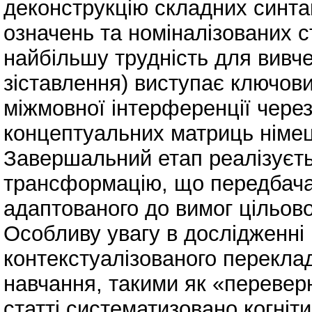
деконструкцію складних синта
означень та номіналізованих с
найбільшу трудність для вивче
зіставлення) виступає ключов
міжмовної інтерференції через
концептуальних матриць німець
Завершальний етап реалізуєть
трансформацію, що передбачає
адаптованого до вимог цільово
Особливу увагу в дослідженні 
контекстуалізованого перекла
навчання, такими як «перевер
статті систематизовано когніти