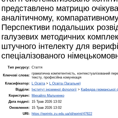
представлено матрицю очікува
аналітичному, компаративному
Перспективи подальших розвід
галузевих методичних комплекс
штучного інтелекту для вериф
спеціалізованого німецькомовн
Тип ресурсу:
Стаття
граматична компетентність, контекстуалізований пере
Ключові слова:
тексту, професійна комунікація
Класифікатор:
L Освіта
>
L Освіта (Загальне)
Відділи:
Інститут іноземної філології
>
Кафедра германської фі
Користувач:
Михайло Мальченко
Дата подачі:
15 Трав 2026 13:02
Оновлення:
15 Трав 2026 13:02
URI:
https://eprints.zu.edu.ua/id/eprint/47822