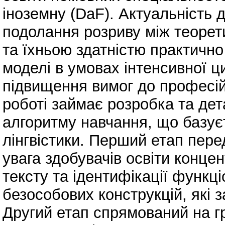
іноземну (DaF). Актуальність
подолання розриву між теорет
та їхньою здатністю практично
моделі в умовах інтенсивної ц
підвищення вимог до професійн
роботі займає розробка та де
алгоритму навчання, що базує
лінгвістики. Перший етап пер
увага здобувачів освіти концен
тексту та ідентифікації функц
безособових конструкцій, які 
Другий етап спрямований на г