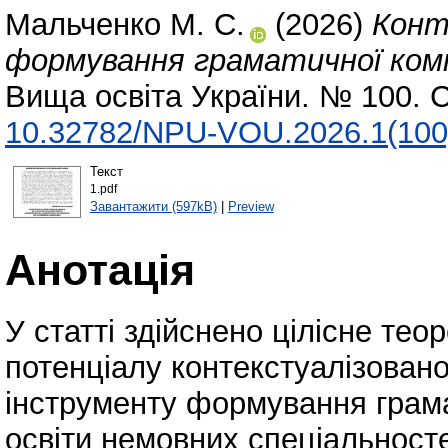
Мальченко М. С.
(2026)
Конт
формування граматичної комп
Вища освіта України. № 100. С
10.32782/NPU-VOU.2026.1(100
Текст
1.pdf
Завантажити (597kB)
|
Preview
Анотація
У статті здійснено цілісне те
потенціалу контекстуалізовано
інструменту формування грама
освіти немовних спеціальност