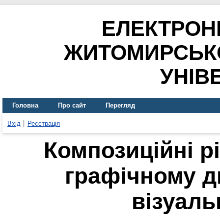
ЕЛЕКТРОН
ЖИТОМИРСЬК
УНІВ
Головна
Про сайт
Перегляд
Вхід
Реєстрація
Композиційні р
графічному ди
візуаль