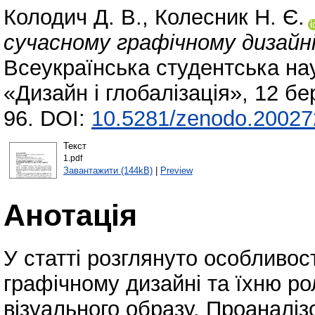
Колодич Д. В.
,
Колесник Н. Є.
сучасному графічному дизайні: 
Всеукраїнська студентська на
«Дизайн і глобалізація», 12 б
96. DOI:
10.5281/zenodo.2002
Текст
1.pdf
Завантажити (144kB)
|
Preview
Анотація
У статті розглянуто особливос
графічному дизайні та їхню ро
візуального образу. Проаналіз