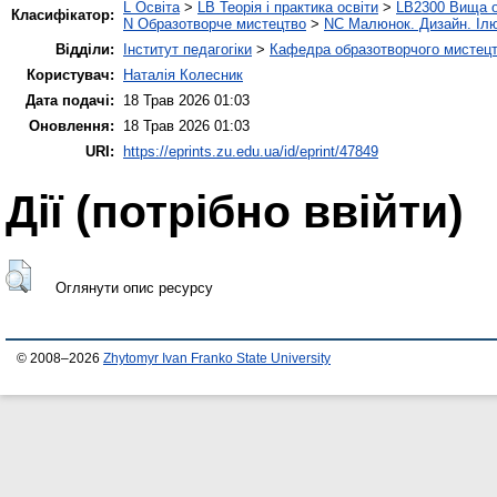
L Освіта
>
LB Теорія і практика освіти
>
LB2300 Вища о
Класифікатор:
N Образотворче мистецтво
>
NC Малюнок. Дизайн. Ілю
Відділи:
Інститут педагогіки
>
Кафедра образотворчого мистецт
Користувач:
Наталія Колесник
Дата подачі:
18 Трав 2026 01:03
Оновлення:
18 Трав 2026 01:03
URI:
https://eprints.zu.edu.ua/id/eprint/47849
Дії ​​(потрібно ввійти)
Оглянути опис ресурсу
© 2008–2026
Zhytomyr Ivan Franko State University