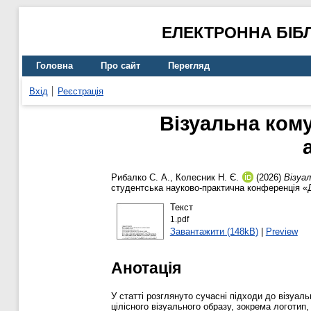
ЕЛЕКТРОННА БІБ
Головна
Про сайт
Перегляд
Вхід
Реєстрація
Візуальна кому
Рибалко С. А.
,
Колесник Н. Є.
(2026)
Візуал
студентська науково-практична конференція «Д
Текст
1.pdf
Завантажити (148kB)
|
Preview
Анотація
У статті розглянуто сучасні підходи до візуал
цілісного візуального образу, зокрема логотип