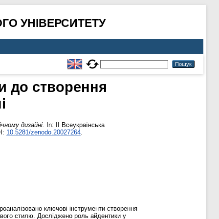
ГО УНІВЕРСИТЕТУ
ди до створення
і
ічному дизайні.
In: II Всеукраїнська
OI:
10.5281/zenodo.20027264
.
Проаналізовано ключові інструменти створення
мового стилю. Досліджено роль айдентики у