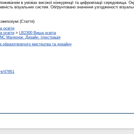
споживачем в умовах високої конкуренції та цифровізації середовища. Ок
птивність візуальних систем. Обґрунтовано значення узгодженості візуал
симпозіумі (Стаття)
а освіти
а освіти
>
LB2300 Вища освіта
NC Малюнок. Дизайн. Ілюстрація
 образотворчого мистецтва та дизайну
int/47851