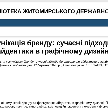
ЛІОТЕКА ЖИТОМИРСЬКОГО ДЕРЖАВНО
нікація бренду: сучасні підхо
айдентики в графічному дизайн
ьна комунікація бренду: сучасні підходи до створення айдентики в граф
изайн і глобалізація», 12 березня 2026 р., Хмельницький. С. 131–133. D
ьної комунікації бренду та формування айдентики в графічному дизайні. 
, кольорову палітру, типографіку, композиційні рішення та елементи фір