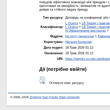
побудові ефективної взаємодії між брендом і 
орієнтовані на емоційність, мінімалізм та ада
довіри та стійкого іміджу бренду.
Тип ресурсу:
Доповідь на конференції або 
L Освіта
>
LB Теорія і практик
Класифікатор:
L Освіта
>
LB Теорія і практик
N Образотворче мистецтво
>
Відділи:
Інститут педагогіки
>
Кафедра
Користувач:
Наталія Колесник
Дата подачі:
18 Трав 2026 01:12
Оновлення:
18 Трав 2026 01:12
URI:
https://eprints.zu.edu.ua/id/epr
Дії ​​(потрібно ввійти)
Оглянути опис ресурсу
© 2008–2026
Zhytomyr Ivan Franko State University