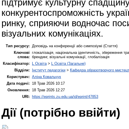
підтримує культурну спадщину
конкурентоспроможність украї
ринку, сприяючи водночас пос
візуальних комунікаціях.
Тип ресурсу:
Доповідь на конференції або симпозіумі (Стаття)
Ключові
глокалізація, національна ідентичність, збереження тр
слова:
брендинг, візуальні комунікації, глобалізація
Класифікатор:
L Освіта
>
L Освіта (Загальне)
Відділи:
Інститут педагогіки
>
Кафедра образотворчого мистецт
Користувач:
Аліна Ковальчук
Дата подачі:
18 Трав 2026 10:17
Оновлення:
18 Трав 2026 12:27
URI:
https://eprints.zu.edu.ua/id/eprint/47853
Дії ​​(потрібно ввійти)