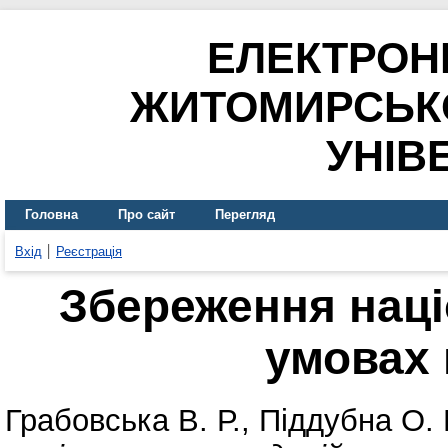
ЕЛЕКТРОН
ЖИТОМИРСЬК
УНІВ
Головна
Про сайт
Перегляд
Вхід
Реєстрація
Збереження наці
умовах 
Грабовська В. Р.
,
Піддубна О. 