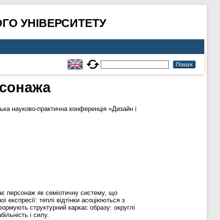
ГО УНІВЕРСИТЕТУ
рсонажа
ська науково-практична конференція «Дизайн і
ає персонаж як семіотичну систему, що
ої експресії: теплі відтінки асоціюються з
формують структурний каркас образу: округлі
ільність і силу.