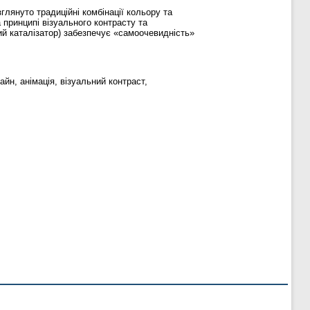
глянуто традиційні комбінації кольору та
 принципі візуального контрасту та
ний каталізатор) забезпечує «самоочевидність»
айн, анімація, візуальний контраст,