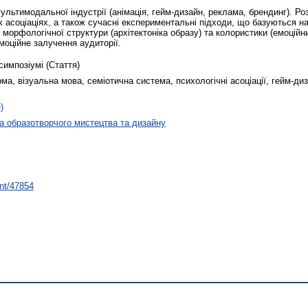
ультимодальної індустрії (анімація, гейм-дизайн, реклама, брендинг). Роз
х асоціаціях, а також сучасні експериментальні підходи, що базуються на
 морфологічної структури (архітектоніка образу) та колористики (емоцій
моційне залучення аудиторії.
симпозіумі (Стаття)
а, візуальна мова, семіотична система, психологічні асоціації, гейм-диз
)
 образотворчого мистецтва та дизайну
int/47854