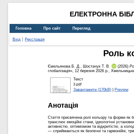
ЕЛЕКТРОННА БІБ
Головна
Про сайт
Перегляд
Вхід
Реєстрація
Роль к
Ємельянова Б. Д.
,
Шостачук Т. В.
(2026)
Ро
глобалізація», 12 березня 2026 р., Хмельницьк
Текст
3.pdf
Завантажити (170kB)
|
Preview
Анотація
Стаття присвячена ролі кольору та форми як б
транслює емоційні стани, ідеологічні установки
активністю, оптимізмом та відкритістю, а хол
— сприймаються як безпечні та гармонійні, три