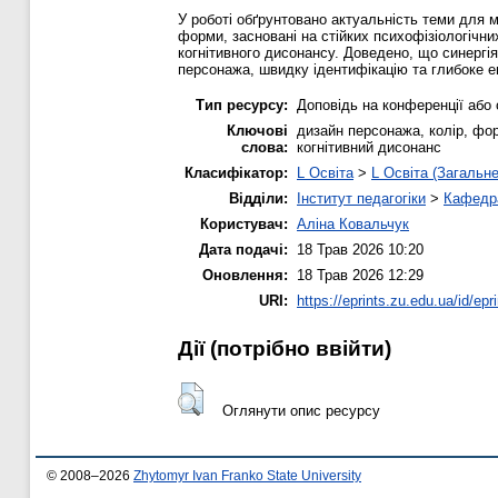
У роботі обґрунтовано актуальність теми для м
форми, засновані на стійких психофізіологічни
когнітивного дисонансу. Доведено, що синергія
персонажа, швидку ідентифікацію та глибоке е
Тип ресурсу:
Доповідь на конференції або 
Ключові
дизайн персонажа, колір, форм
слова:
когнітивний дисонанс
Класифікатор:
L Освіта
>
L Освіта (Загальне
Відділи:
Інститут педагогіки
>
Кафедра
Користувач:
Аліна Ковальчук
Дата подачі:
18 Трав 2026 10:20
Оновлення:
18 Трав 2026 12:29
URI:
https://eprints.zu.edu.ua/id/epr
Дії ​​(потрібно ввійти)
Оглянути опис ресурсу
© 2008–2026
Zhytomyr Ivan Franko State University