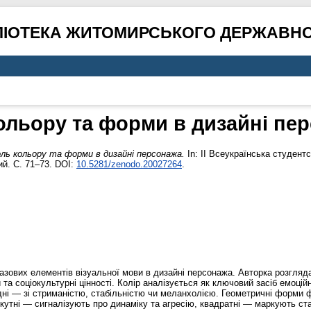
ЛІОТЕКА ЖИТОМИРСЬКОГО ДЕРЖАВНО
ольору та форми в дизайні пе
ль кольору та форми в дизайні персонажа.
In: II Всеукраїнська студент
ий. С. 71–73. DOI:
10.5281/zenodo.20027264
.
азових елементів візуальної мови в дизайні персонажа. Авторка розгляд
 та соціокультурні цінності. Колір аналізується як ключовий засіб емоційн
одні — зі стриманістю, стабільністю чи меланхолією. Геометричні форми 
кутні — сигналізують про динаміку та агресію, квадратні — маркують стаб