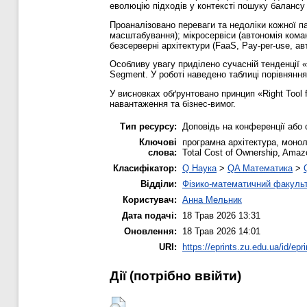
еволюцію підходів у контексті пошуку балансу 
Проаналізовано переваги та недоліки кожної п
масштабування); мікросервіси (автономія команд
безсерверні архітектури (FaaS, Pay-per-use, 
Особливу увагу приділено сучасній тенденції 
Segment. У роботі наведено таблиці порівняння 
У висновках обґрунтовано принцип «Right Tool f
навантаження та бізнес-вимог.
Тип ресурсу:
Доповідь на конференції або 
Ключові
програмна архітектура, монолі
слова:
Total Cost of Ownership, Amaz
Класифікатор:
Q Наука
>
QA Математика
>
Відділи:
Фізико-математичний факуль
Користувач:
Анна Мельник
Дата подачі:
18 Трав 2026 13:31
Оновлення:
18 Трав 2026 14:01
URI:
https://eprints.zu.edu.ua/id/epr
Дії ​​(потрібно ввійти)