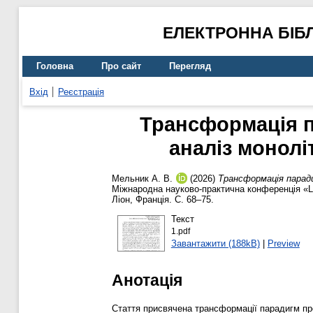
ЕЛЕКТРОННА БІБ
Головна
Про сайт
Перегляд
Вхід
Реєстрація
Трансформація п
аналіз монолі
Мельник А. В.
(2026)
Трансформація паради
Міжнародна науково-практична конференція «Late
Ліон, Франція. С. 68–75.
Текст
1.pdf
Завантажити (188kB)
|
Preview
Анотація
Стаття присвячена трансформації парадигм про