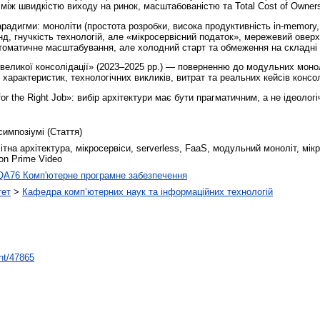
між швидкістю виходу на ринок, масштабованістю та Total Cost of Owners
арадигми: моноліти (простота розробки, висока продуктивність in-memory
, гнучкість технологій, але «мікросервісний податок», мережевий оверхед
автоматичне масштабування, але холодний старт та обмеження на складні 
«великої консолідації» (2023–2025 рр.) — поверненню до модульних моно
характеристик, технологічних викликів, витрат та реальних кейсів консол
or the Right Job»: вибір архітектури має бути прагматичним, а не ідеолог
симпозіумі (Стаття)
тна архітектура, мікросервіси, serverless, FaaS, модульний моноліт, мік
on Prime Video
QA76 Комп'ютерне програмне забезпечення
тет
>
Кафедра комп’ютерних наук та інформаційних технологій
int/47865