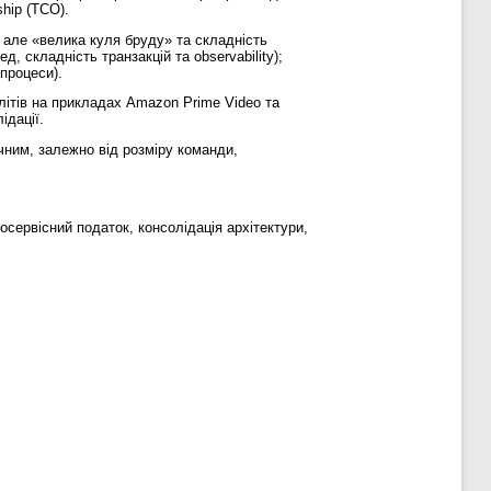
hip (TCO).
, але «велика куля бруду» та складність
, складність транзакцій та observability);
процеси).
літів на прикладах Amazon Prime Video та
ідації.
ічним, залежно від розміру команди,
росервісний податок, консолідація архітектури,