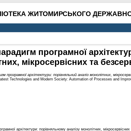
ЛІОТЕКА ЖИТОМИРСЬКОГО ДЕРЖАВНО
арадигм програмної архітекту
тних, мікросервісних та безсе
гм програмної архітектури: порівняльний аналіз монолітних, мікросерв
st Technologies and Modern Society: Automation of Processes and Improvem
грамної архітектури: порівняльному аналізу монолітних, мікросервісних