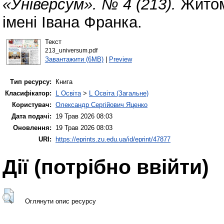
«Універсум». № 4 (213).
Житом
імені Івана Франка.
Текст
213_universum.pdf
Завантажити (6MB)
|
Preview
Тип ресурсу:
Книга
Класифікатор:
L Освіта
>
L Освіта (Загальне)
Користувач:
Олександр Сергійович Яценко
Дата подачі:
19 Трав 2026 08:03
Оновлення:
19 Трав 2026 08:03
URI:
https://eprints.zu.edu.ua/id/eprint/47877
Дії ​​(потрібно ввійти)
Оглянути опис ресурсу