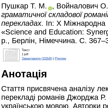
Пушкар Т. М.
,
Войналович О.
граматичної складової роман
перекладах.
In: X Міжнародна
«Science and Education: Synerg
р., Берлін, Німеччина. С. 367–
Текст
1.pdf
Завантажити (102kB)
|
Preview
Анотація
Стаття присвячена аналізу ле
перекладі романів Джорджа Р. 
українською мовою. Авторки р