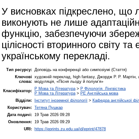
У висновках підкреслено, що 
виконують не лише адаптаційн
функцію, забезпечуючи збере
цілісності вторинного світу та
українському перекладі.
Тип ресурсу:
Доповідь на конференції або симпозіумі (Стаття)
Ключові
художній переклад, high fantasy, Джордж Р. Р. Мартін,
слова:
модуляція, «Пісня льоду й полум’я»
P Мова та Література
>
P Філологія. Лінгвістика
Класифікатор:
P Мова та Література
>
PE Англійська мова
Відділи:
Інститут іноземної філології
>
Кафедра англійської філ
Користувач:
Тетяна Пушкар
Дата подачі:
19 Трав 2026 09:28
Оновлення:
19 Трав 2026 09:29
URI:
https://eprints.zu.edu.ua/id/eprint/47878