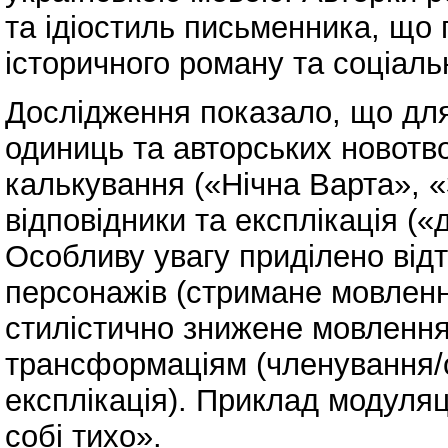
та ідіостиль письменника, що 
історичного роману та соціаль
Дослідження показало, що для
одиниць та авторських новотв
калькування («Нічна Варта», «
відповідники та експлікація (
Особливу увагу приділено від
персонажів (стримане мовленн
стилістично знижене мовлення
трансформаціям (членування/о
експлікація). Приклад модуляц
собі тихо».