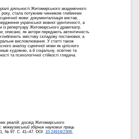
ріалі діяльності Житомирського академічного
2 року, стала потужним чинником глибинних
 сценічної мови: документалізація вистав,
вердження української мовної ідентичності, а
м із репертуару Житомирського драмтеатр.
и; описано, як актори передають автентичність
поглиблюють змістову складову постановки; а
атральне висловлювання. У статті також
сного аналізу сценічної мови як цілісного
лише художню, а й соціальну, освітню та
сті та психологічної стійкості глядача.
них реалій: досвід Житомирського
 міжвузівський збірник наукових праць
. 1, № 97. С. 41–47. DOI:
10.24919/2308-