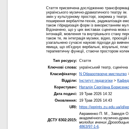
Стаття присвячена дослідженню трансформації 
українського музично-драматичного театру ім.
змін у культурному просторі, зокрема у театрі.
поширення вербалітм-технік, радикалізація емо
також гібридизація форм із використанням му
Відзначено, що у цих виставах сценічна мова н
інтонацій, мовлення та внутрішнього стану пе
також те, як інтеграція музики, відео, проєкц
узагальнено сучасні наукові підходи до вивчен
явища, що об’єднує вербальні, візуальні, плас
терапевтичну функції, стаючи простором колек
Тип ресурсу:
Стаття
Ключові слова:
український театр, сценічн
Класифікатор:
N Образотворче мистецтво
Відділи:
Інститут педагогіки
>
Кафедр
Користувач:
Наталія Сергіївна Борисенк
Дата подачі:
19 Трав 2026 14:32
Оновлення:
19 Трав 2026 14:43
URI:
https://eprints.zu.edu.ua/id/e
Авраменко П. М.
,
Заведія О
академічного музично-драма
ДСТУ 8302:2015:
молодих вчених Дрогобицько
4863/97-1-6
.