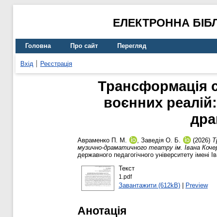
ЕЛЕКТРОННА БІБ
Головна
Про сайт
Перегляд
Вхід
Реєстрація
Трансформація с
воєнних реалій
дра
Авраменко П. М.
,
Заведія О. Б.
(2026)
Т
музично-драматичного театру ім. Івана Коче
державного педагогічного університету імені І
Текст
1.pdf
Завантажити (612kB)
|
Preview
Анотація