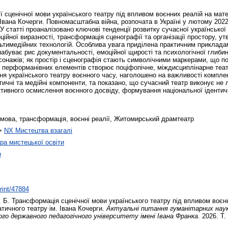
сценічної мови українського театру під впливом воєнних реалій на мате
 Івана Кочерги. Повномасштабна війна, розпочата в Україні у лютому 202
 У статті проаналізовано ключові тенденції розвитку сучасної української
ційної виразності, трансформація сценографії та організації простору, ут
льтимедійних технологій. Особлива увага приділена практичним приклада
абуває рис документальності, емоційної щирості та психологічної глибин
рсонажів; як простір і сценографія стають символічними маркерами, що 
ій і перформанівних елементів створює поціфопічне, міждисциплінарне те
ня українського театру воєнного часу, наголошено на важливості комплек
тичні та медійні компоненти, та показано, що сучасний театр виконує не 
тивного осмислення воєнного досвіду, формування національної ідентично
а мова, трансформація, воєнні реалії, Житомирський драмтеатр
>
NX Мистецтва взагалі
а мистецької освіти
о
print/47884
. Б.
Трансформація сценічної мови українського театру під впливом воєн
тичного театру ім. Івана Кочерги.
Актуальні питання гуманітарних наук:
го державного педагогічного університету імені Івана Франка
. 2026. Т