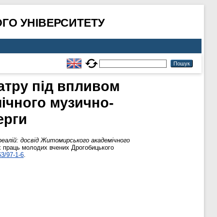
ГО УНІВЕРСИТЕТУ
атру під впливом
ічного музично-
ерги
реалій: досвід Житомирського академічного
их праць молодих вчених Дрогобицького
3/97-1-6
.