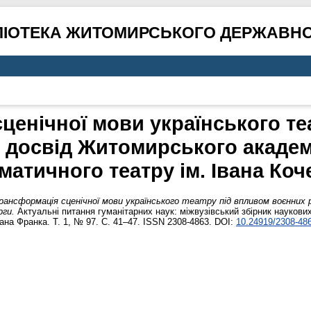
ЛІОТЕКА ЖИТОМИРСЬКОГО ДЕРЖАВНО
ценічної мови українського те
: досвід Житомирського академ
матичного театру ім. Івана Коч
рансформація сценічної мови українського театру під впливом воєнних 
рги.
Актуальні питання гуманітарних наук: міжвузівський збірник науков
вана Франка. Т. 1, № 97. С. 41–47. ISSN 2308-4863. DOI:
10.24919/2308-486