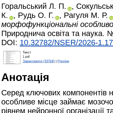
Горальський Л. П.
,
Сокульськ
К.
,
Рудь О. Г.
,
Рагуля М. Р.
морфофункціональні особливос
Природнича освіта та наука. №
DOI:
10.32782/NSER/2026-1.17
Текст
1.pdf
Завантажити (337kB)
|
Preview
Анотація
Серед ключових компонентів н
особливе місце займає мозочо
рівнем нейронної організації 