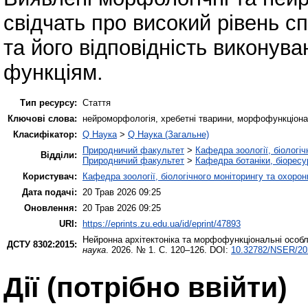
свідчать про високий рівень сп
та його відповідність виконув
функціям.
Тип ресурсу:
Стаття
Ключові слова:
нейроморфологія, хребетні тварини, морфофункціонал
Класифікатор:
Q Наука
>
Q Наука (Загальне)
Природничий факультет
>
Кафедра зоології, біологі
Відділи:
Природничий факультет
>
Кафедра ботаніки, біоресу
Користувач:
Кафедра зоології, біологічного моніторингу та охоро
Дата подачі:
20 Трав 2026 09:25
Оновлення:
20 Трав 2026 09:25
URI:
https://eprints.zu.edu.ua/id/eprint/47893
Нейронна архітектоніка та морфофункціональні особли
ДСТУ 8302:2015:
наука
. 2026. № 1. С. 120–126. DOI:
10.32782/NSER/20
Дії ​​(потрібно ввійти)