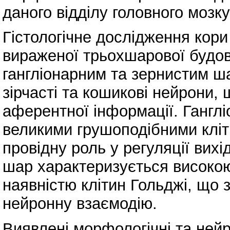
даного відділу головного мозку
Гістологічне дослідження кори
вираженої трьохшарової будов
гангліонарним та зернистим ш
зірчасті та кошикові нейрони,
аферентної інформації. Ганг
великими грушоподібними кліт
провідну роль у регуляції вихі
шар характеризується високою
наявністю клітин Гольджі, що
нейронну взаємодію.
Виявлені морфологічні та нейр