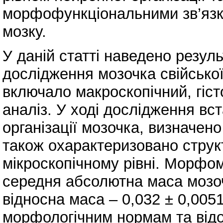
морфофункціональними зв’язка
мозку.
У даній статті наведено резул
дослідження мозочка свійської 
включало макроскопічний, гіс
аналіз. У ході дослідження вс
організації мозочка, визначено
також охарактеризовано структ
мікроскопічному рівні. Морфо
середня абсолютна маса мозочк
відносна маса – 0,032 ± 0,005
морфологічним нормам та від