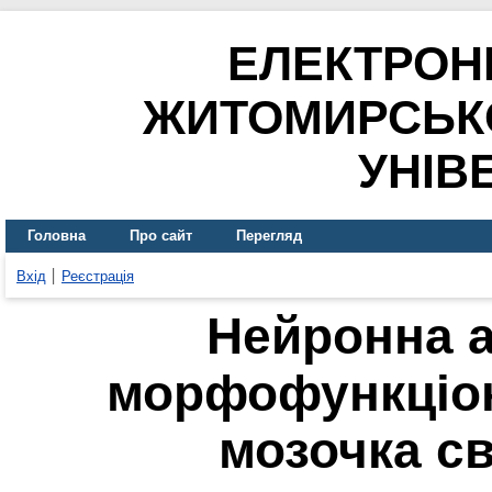
ЕЛЕКТРОН
ЖИТОМИРСЬК
УНІВ
Головна
Про сайт
Перегляд
Вхід
Реєстрація
Нейронна а
морфофункціон
мозочка св