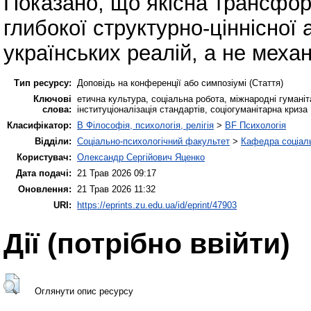
Показано, що якісна трансфо
глибокої структурно-ціннісної
українських реалій, а не меха
Тип ресурсу:
Доповідь на конференції або симпозіумі (Стаття)
Ключові
етична культура, соціальна робота, міжнародні гуманіта
слова:
інституціоналізація стандартів, соціогуманітарна криза
Класифікатор:
B Філософія, психологія, релігія
>
BF Психологія
Відділи:
Соціально-психологічний факультет
>
Кафедра соціаль
Користувач:
Олександр Сергійович Яценко
Дата подачі:
21 Трав 2026 09:17
Оновлення:
21 Трав 2026 11:32
URI:
https://eprints.zu.edu.ua/id/eprint/47903
Дії ​​(потрібно ввійти)
Оглянути опис ресурсу