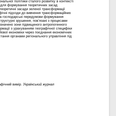
альної політики сталого розвитку в контексті
ія для формування теоретичних засад
теоретичні засади зеленої трансформації
рафічні підходи до вивчення трансформаційних
і та господарські передумови формування
структурні зрушення, пов’язані з процесами
визначено зони підвищеного антропогенного
рмації з урахуванням географічної специфіки
йової економіки через поєднання економічних
стання органами регіонального управління під
афічний вимір.
Український журнал