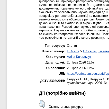
диспропорцій і природно-ресурсного потенціал
сучасних кліматичних викликів. Методами аналі
дослідження, порівняльно-географічний метод,
економіки та узагальнено наукові підходи до ї
процесів у регіональній економіці та визначи
зеленої економіки в обраному регіоні. Акценто
декарбонізації та екологізації виробництва. В
навантаження. Розроблено науково обґрунтован
території. Наукова новизна розробки полягає 
та економіко-географічних засобів оцінки. Пра
час розроблення стратегій сталого розвитку, пр
Тип ресурсу:
Стаття
Класифікатор:
L Освіта
>
L Освіта (Загаль
Користувач:
Аліна Ковальчук
Дата подачі:
25 Трав 2026 11:57
Оновлення:
25 Трав 2026 11:57
URI:
https://eprints.zu.edu.ua/id/e
Петруха Н. М.
,
Петруха С. В
ДСТУ 8302:2015:
природничих наук
. 2026. № 
Дії ​​(потрібно ввійти)
Оглянути опис ресурсу