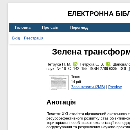
ЕЛЕКТРОННА БІБ
Головна
Про сайт
Перегляд
Вхід
Реєстрація
Зелена трансформа
Петруха Н. М.
,
Петруха С. В.
,
Шаповало
наук. № 16. С. 142–155. ISSN 2786-6335. DOI:
Текст
14.pdf
Завантажити (2MB)
|
Preview
Анотація
Початок ХХІ століття відзначений системною т
ресурсоефективного розвитку стає об’єктивною
територіальні особливості екологізації господ
обґрунтування та розроблення науково-практич