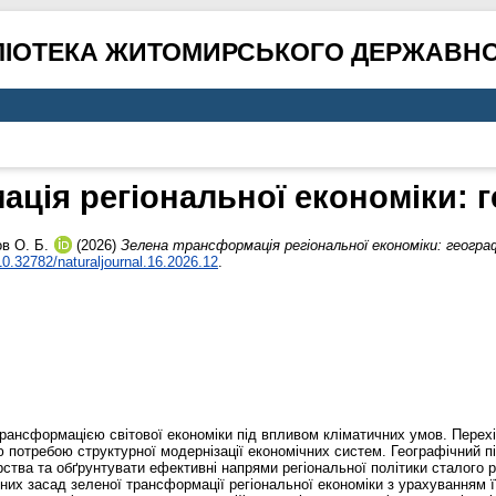
ЛІОТЕКА ЖИТОМИРСЬКОГО ДЕРЖАВНО
ція регіональної економіки: 
в О. Б.
(2026)
Зелена трансформація регіональної економіки: географ
10.32782/naturaljournal.16.2026.12
.
рансформацією світової економіки під впливом кліматичних умов. Перехі
 потребою структурної модернізації економічних систем. Географічний п
арства та обґрунтувати ефективні напрями регіональної політики сталого
них засад зеленої трансформації регіональної економіки з урахуванням ї