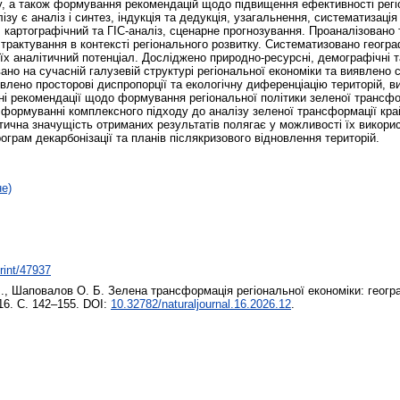
у, а також формування рекомендацій щодо підвищення ефективності регіон
зу є аналіз і синтез, індукція та дедукція, узагальнення, систематизац
 картографічний та ГІС-аналіз, сценарне прогнозування. Проаналізовано 
ї трактування в контексті регіонального розвитку. Систематизовано геог
ти їх аналітичний потенціал. Досліджено природно-ресурсні, демографічн
вано на сучасній галузевій структурі регіональної економіки та виявлено 
иявлено просторові диспропорції та екологічну диференціацію територій, 
і рекомендації щодо формування регіональної політики зеленої трансфо
у формуванні комплексного підходу до аналізу зеленої трансформації кра
ктична значущість отриманих результатів полягає у можливості їх викори
ограм декарбонізації та планів післякризового відновлення територій.
не)
print/47937
.
,
Шаповалов О. Б.
Зелена трансформація регіональної економіки: геогр
16. С. 142–155. DOI:
10.32782/naturaljournal.16.2026.12
.