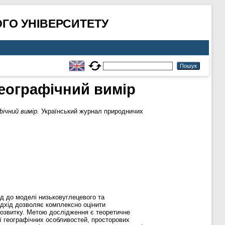
ГО УНІВЕРСИТЕТУ
географічний вимір
ічний вимір.
Український журнал природничих
д до моделі низьковуглецевого та
ідхід дозволяє комплексно оцінити
 розвитку. Метою дослідження є теоретичне
ї географічних особливостей, просторових