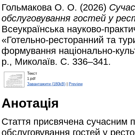
Гольмакова О. О.
(2026)
Сучас
обслуговування гостей у рест
Всеукраїнська науково-практи
«Готельно-ресторанний та тури
формування національно-культу
р., Миколаїв. С. 336–341.
Текст
1.pdf
Завантажити (180kB)
|
Preview
Анотація
Стаття присвячена сучасним пі
обслуговування гостей у ресто