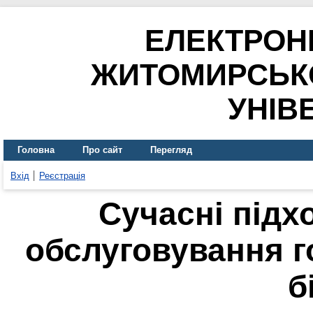
ЕЛЕКТРОН
ЖИТОМИРСЬК
УНІВ
Головна
Про сайт
Перегляд
Вхід
Реєстрація
Сучасні підхо
обслуговування г
б