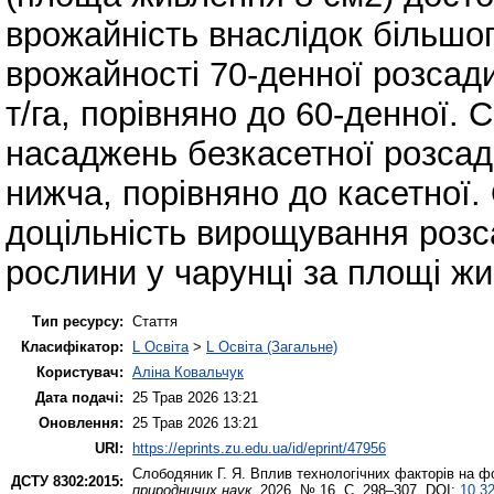
врожайність внаслідок більшо
врожайності 70-денної розсад
т/га, порівняно до 60-денної.
насаджень безкасетної розсади
нижча, порівняно до касетної.
доцільність вирощування розса
рослини у чарунці за площі жи
Тип ресурсу:
Стаття
Класифікатор:
L Освіта
>
L Освіта (Загальне)
Користувач:
Аліна Ковальчук
Дата подачі:
25 Трав 2026 13:21
Оновлення:
25 Трав 2026 13:21
URI:
https://eprints.zu.edu.ua/id/eprint/47956
Слободяник Г. Я.
Вплив технологічних факторів на фо
ДСТУ 8302:2015:
природничих наук
. 2026. № 16. С. 298–307. DOI:
10.32