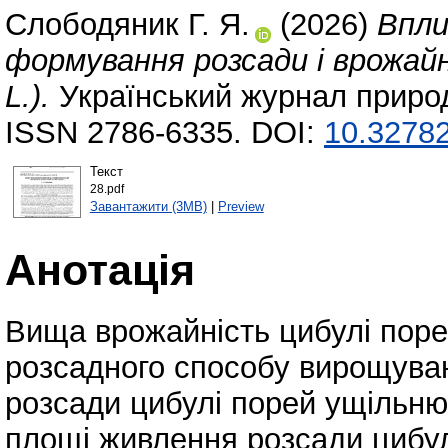
Слободяник Г. Я.
(2026)
Впли
формування розсади і врожайн
L.).
Український журнал природ
ISSN 2786-6335. DOI:
10.32782
Текст
28.pdf
Завантажити (3MB)
|
Preview
Анотація
Вища врожайність цибулі поре
розсадного способу вирощува
розсади цибулі порей ущільню
площі живлення розсади цибул