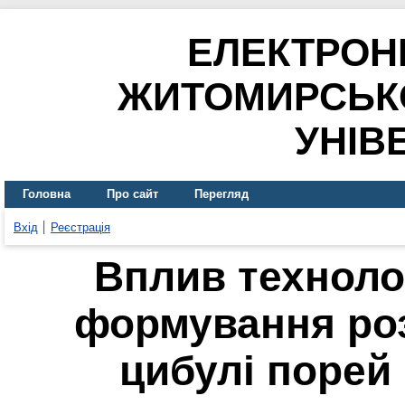
ЕЛЕКТРОН
ЖИТОМИРСЬК
УНІВ
Головна
Про сайт
Перегляд
Вхід
Реєстрація
Вплив техноло
формування роз
цибулі порей 