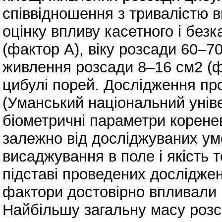
співвідношення з тривалістю 
оцінку впливу касетного і без
(фактор А), віку розсади 60–70
живлення розсади 8–16 см2 (фа
цибулі порей. Дослідження пр
(Уманський національний унів
біометричні параметри коренев
залежно від досліджуваних умо
висаджування в поле і якість 
підставі проведених досліджен
фактори достовірно впливали н
Найбільшу загальну масу розс