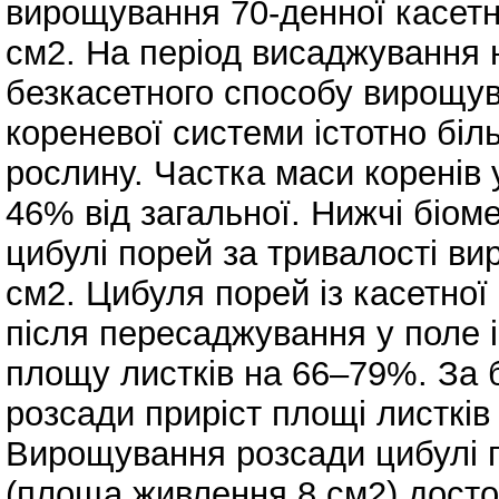
вирощування 70-денної касетн
см2. На період висаджування
безкасетного способу вирощув
кореневої системи істотно біль
рослину. Частка маси коренів 
46% від загальної. Нижчі біом
цибулі порей за тривалості ви
см2. Цибуля порей із касетної
після пересаджування у поле і
площу листків на 66–79%. За 
розсади приріст площі листків
Вирощування розсади цибулі п
(площа живлення 8 см2) досто