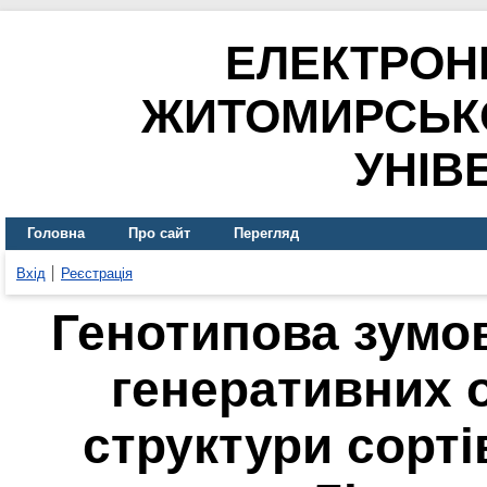
ЕЛЕКТРОН
ЖИТОМИРСЬК
УНІВ
Головна
Про сайт
Перегляд
Вхід
Реєстрація
Генотипова зумо
генеративних о
структури сорті