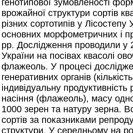
генотипової зумовленості форм
врожайної структури сортів ква
різних сортотипів у Лісостепу 
основних морфометричних і пр
рр. Дослідження проводили у 
України на посівах квасолі ово
флажеоль. У процесі дослідж
генеративних органів (кількість
індивідуальну продуктивність 
насіння (флажеоль), масу одног
1000 зерен та натуру зерна. 
сортів за показниками репроду
структури. У середньому на ро