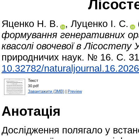
Лісост
Яценко Н. В.
,
Луценко І. С.
формування генеративних орг
квасолі овочевої в Лісостепу 
природничих наук. № 16. С. 3
10.32782/naturaljournal.16.202
Текст
30.pdf
Завантажити (3MB)
|
Preview
Анотація
Дослідження полягало у встан