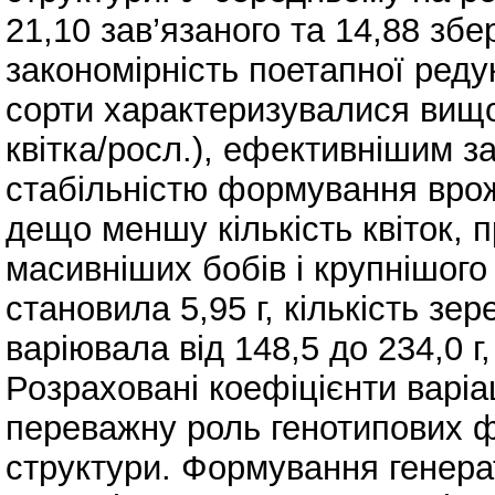
21,10 зав’язаного та 14,88 зб
закономірність поетапної редук
сорти характеризувалися вищо
квітка/росл.), ефективнішим з
стабільністю формування вр
дещо меншу кількість квіток,
масивніших бобів і крупнішого
становила 5,95 г, кількість зе
варіювала від 148,5 до 234,0 г,
Розраховані коефіцієнти варіа
переважну роль генотипових ф
структури. Формування генерат