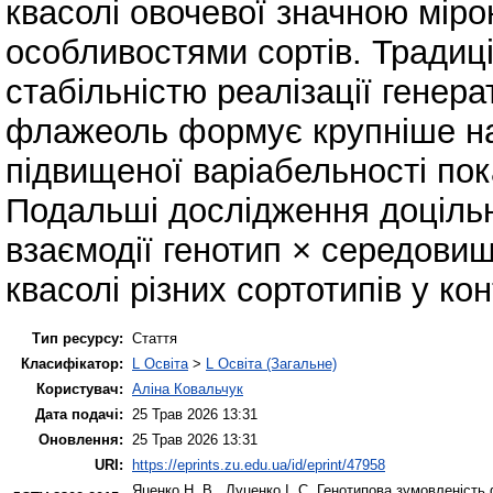
квасолі овочевої значною мір
особливостями сортів. Традиц
стабільністю реалізації генера
флажеоль формує крупніше нас
підвищеної варіабельності пок
Подальші дослідження доціль
взаємодії генотип × середовищ
квасолі різних сортотипів у кон
Тип ресурсу:
Стаття
Класифікатор:
L Освіта
>
L Освіта (Загальне)
Користувач:
Аліна Ковальчук
Дата подачі:
25 Трав 2026 13:31
Оновлення:
25 Трав 2026 13:31
URI:
https://eprints.zu.edu.ua/id/eprint/47958
Яценко Н. В.
,
Луценко І. С.
Генотипова зумовленість ф