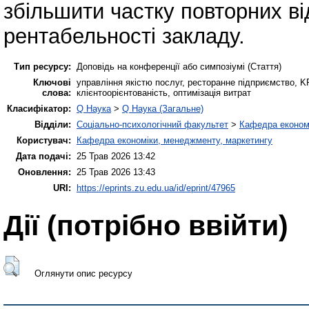
збільшити частку повторних ві
рентабельності закладу.
Тип ресурсу:
Доповідь на конференції або симпозіумі (Стаття)
Ключові
управління якістю послуг, ресторанне підприємство, K
слова:
клієнтоорієнтованість, оптимізація витрат
Класифікатор:
Q Наука
>
Q Наука (Загальне)
Відділи:
Соціально-психологічний факультет
>
Кафедра економі
Користувач:
Кафедра економіки, менеджменту, маркетингу
Дата подачі:
25 Трав 2026 13:42
Оновлення:
25 Трав 2026 13:43
URI:
https://eprints.zu.edu.ua/id/eprint/47965
Дії ​​(потрібно ввійти)
Оглянути опис ресурсу