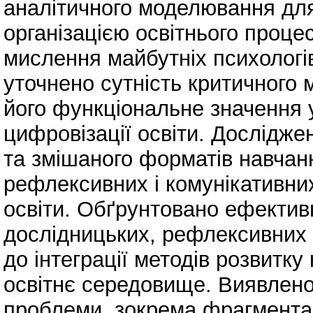
аналітичного моделювання для
організацією освітнього проце
мислення майбутніх психологів
уточнено сутність критичного 
його функціональне значення у
цифровізації освіти. Дослідже
та змішаного форматів навчанн
рефлексивних і комунікативни
освіти. Обґрунтовано ефектив
дослідницьких, рефлексивних і
до інтеграції методів розвитк
освітнє середовище. Виявлено 
проблеми, зокрема фрагментар