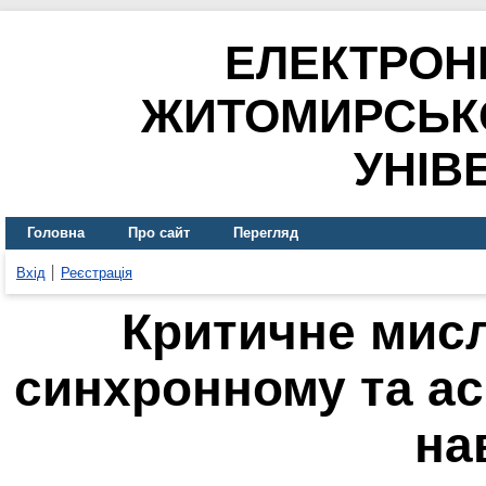
ЕЛЕКТРОН
ЖИТОМИРСЬК
УНІВ
Головна
Про сайт
Перегляд
Вхід
Реєстрація
Критичне мисл
синхронному та а
на