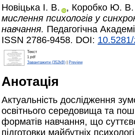
Новіцька І. В.
,
Коробко Ю. В.
мислення психологів у синх
навчання.
Педагогічна Академія
ISSN 2786-9458. DOI:
10.5281
Текст
1.pdf
Завантажити (352kB)
|
Preview
Анотація
Актуальність дослідження зу
освітнього середовища та пош
форматів навчання, що суттєв
підготовки майбутніх психолог