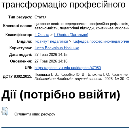
трансформацію професійного м
Тип ресурсу:
Стаття
цифрове освітнє середовище, професійна рефлексія, 
Ключові слова:
автономність, педагогічні підходи, критичнее мислен
Класифікатор:
L Освіта
>
L Освіта (Загальне)
Відділи:
Інститут педагогіки
>
Кафедра професійно-педагогічної
Користувач:
Інеса Василівна Новіцька
Дата подачі:
27 Трав 2026 14:15
Оновлення:
27 Трав 2026 14:16
URI:
https://eprints.zu.edu.ua/id/eprint/47980
Новіцька І. В.
,
Коробко Ю. В.
,
Блохіна І. О.
Критичне 
ДСТУ 8302:2015:
Педагогічна Академія: наукові записки
. 2026. № 30. 
Дії ​​(потрібно ввійти)
Оглянути опис ресурсу