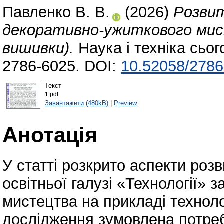
Павленко В. В.
(2026)
Розвит
декоративно-ужиткового мист
вишивки).
Наука і техніка сьог
2786-6025. DOI:
10.52058/2786
Текст
1.pdf
Завантажити (480kB)
|
Preview
Анотація
У статті розкрито аспекти розв
освітньої галузі «Технології»
мистецтва на прикладі техноло
дослідження зумовлена потре