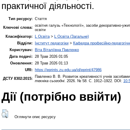
практичної діяльності.
Тип ресурсу:
Стаття
освітня галузь «Технології», засоби декоративно-ужи
Ключові слова:
освіти
Класифікатор:
L Освіта
>
L Освіта (Загальне)
Відділи:
Інститут педагогіки
>
Кафедра професійно-педагогічної
Користувач:
Віта Віталіївна Павленко
Дата подачі:
28 Трав 2026 01:05
Оновлення:
28 Трав 2026 01:13
URI:
https://eprints.zu.edu.ua/id/eprint/47986
Павленко В. В.
Розвиток креативності учнів засобами
ДСТУ 8302:2015:
техніка сьогодні
. 2026. № 58. С. 1912–1922. DOI:
10.
Дії ​​(потрібно ввійти)
Оглянути опис ресурсу