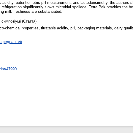
ic acidity, potentiometric pH measurement, and lactodensimetry, the authors s
e refrigeration significantly slows microbial spoilage. Tetra Pak provides the be
ing milk freshness are substantiated.
 симпозіумі (Стаття)
o-chemical properties, titratable acidity, pH, packaging materials, dairy quali
афедра хімії
rint/47990