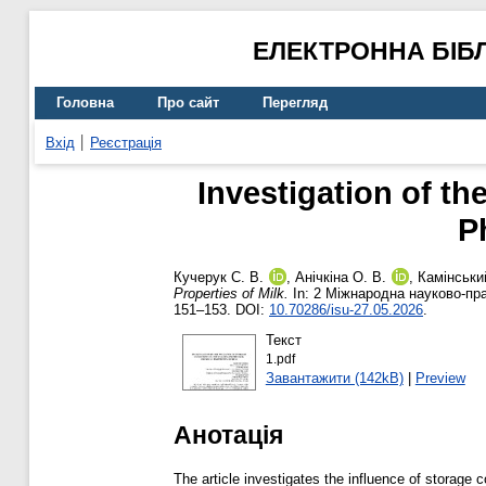
ЕЛЕКТРОННА БІБ
Головна
Про сайт
Перегляд
Вхід
Реєстрація
Investigation of th
P
Кучерук С. В.
,
Анічкіна О. В.
,
Камінськи
Properties of Milk.
In: 2 Міжнародна науково-пра
151–153. DOI:
10.70286/isu-27.05.2026
.
Текст
1.pdf
Завантажити (142kB)
|
Preview
Анотація
The article investigates the influence of storage