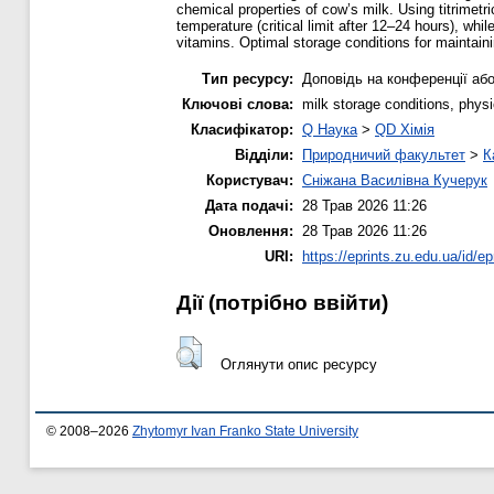
chemical properties of cow’s milk. Using titrimetr
temperature (critical limit after 12–24 hours), whil
vitamins. Optimal storage conditions for maintain
Тип ресурсу:
Доповідь на конференції або
Ключові слова:
milk storage conditions, physic
Класифікатор:
Q Наука
>
QD Хімія
Відділи:
Природничий факультет
>
К
Користувач:
Сніжана Василівна Кучерук
Дата подачі:
28 Трав 2026 11:26
Оновлення:
28 Трав 2026 11:26
URI:
https://eprints.zu.edu.ua/id/ep
Дії ​​(потрібно ввійти)
Оглянути опис ресурсу
© 2008–2026
Zhytomyr Ivan Franko State University