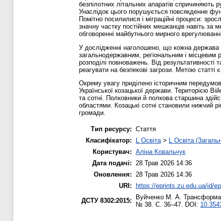
безпілотних літальних апаратів спричиняють ру
Унаслідок цього порушується повсякденне фун
Помітно посилилися і міграційні процеси: зрос
значну частку постійних мешканців навіть за м
обговоренні майбутнього мирного врегулювання,
У дослідженні наголошено, що кожна держава ви
загальнодержавним, регіональним і місцевим рі
розподілі повноважень. Від результативності т
реагувати на безпекові загрози. Метою статті 
Окрему увагу приділено історичним передумова
Української козацької держави. Територією Вій
та сотні. Полковники й полкова старшина зді
областями. Козацькі сотні становили нижчий рі
громади.
Тип ресурсу:
Стаття
Класифікатор:
L Освіта
>
L Освіта (Загаль
Користувач:
Аліна Ковальчук
Дата подачі:
28 Трав 2026 14:36
Оновлення:
28 Трав 2026 14:36
URI:
https://eprints.zu.edu.ua/id/e
Вуйченко М. А.
Трансформаці
ДСТУ 8302:2015:
№ 38. С. 36–47. DOI:
10.354