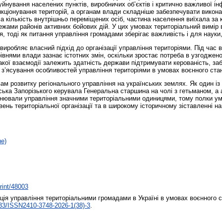
йнування населених пунктів, виробничих об’єктів і критично важливої ін
кціонування територій, а органам влади складніше забезпечувати викон
ла кількість внутрішньо переміщених осіб, частина населення виїхала за 
ежами районів активних бойових дій. У цих умовах територіальний вимір 
 тоді як питання управління громадами зберігає важливість і для науки,
робляє власний підхід до організації управління територіями. Під час в
внями влади зазнає істотних змін, оскільки зростає потреба в узгодженос
акої взаємодії залежить здатність держави підтримувати керованість, заб
є з’ясування особливостей управління територіями в умовах воєнного стан
м розвитку регіонального управління на українських землях. Як один із
ська Запорізького керувала Генеральна старшина на чолі з гетьманом, а 
йснювали управління значними територіальними одиницями, тому полки ум
вень територіальної організації та в широкому історичному зіставленні на
не)
print/48003
я управління територіальними громадами в Україні в умовах воєнного 
33/ISSN2410-3748-2026-1(38)-3
.