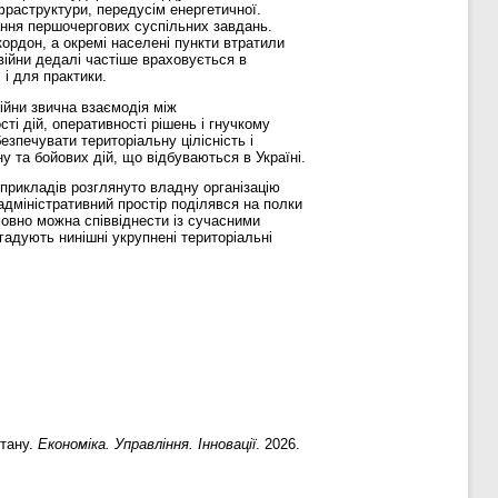
фраструктури, передусім енергетичної.
ання першочергових суспільних завдань.
кордон, а окремі населені пункти втратили
війни дедалі частіше враховується в
 і для практики.
ійни звична взаємодія між
ті дій, оперативності рішень і гнучкому
езпечувати територіальну цілісність і
у та бойових дій, що відбуваються в Україні.
 прикладів розглянуто владну організацію
адміністративний простір поділявся на полки
овно можна співвіднести із сучасними
гадують нинішні укрупнені територіальні
стану.
Економіка. Управління. Інновації
. 2026.