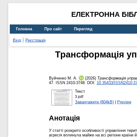
ЕЛЕКТРОННА БІБ
Головна
Про сайт
Перегляд
Вхід
Реєстрація
Трансформація уп
Вуйченко М. А.
(2026)
Трансформація управ
47. ISSN 2410-3748. DOI:
10.35433/ISSN2410-37
Текст
3.pdf
Завантажити (804kB)
|
Preview
Анотація
У статті розкрито особливості управління тер
агресія вплинула майже на всі регіони країни 