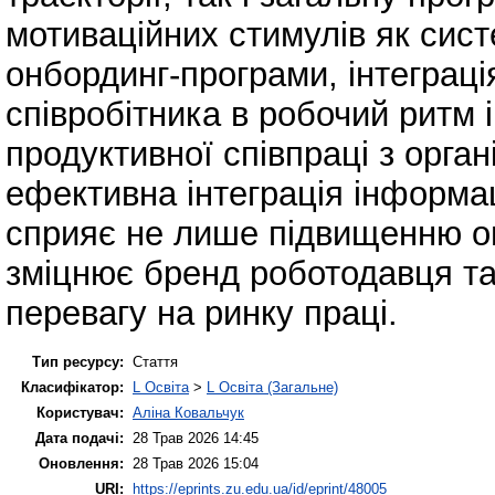
мотиваційних стимулів як сис
онбординг-програми, інтеграц
співробітника в робочий ритм 
продуктивної співпраці з орга
ефективна інтеграція інформац
сприяє не лише підвищенню оп
зміцнює бренд роботодавця та
перевагу на ринку праці.
Тип ресурсу:
Стаття
Класифікатор:
L Освіта
>
L Освіта (Загальне)
Користувач:
Аліна Ковальчук
Дата подачі:
28 Трав 2026 14:45
Оновлення:
28 Трав 2026 15:04
URI:
https://eprints.zu.edu.ua/id/eprint/48005