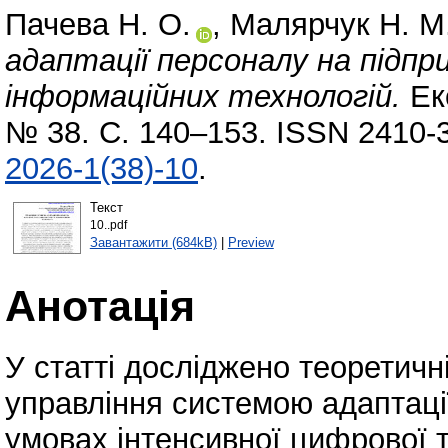
Пачева Н. О.
,
Малярчук Н. М
адаптації персоналу на підп
інформаційних технологій.
Еко
№ 38. С. 140–153. ISSN 2410-
2026-1(38)-10
.
Текст
10..pdf
Завантажити (684kB)
|
Preview
Анотація
У статті досліджено теоретичн
управління системою адаптаці
умовах інтенсивної цифрової 