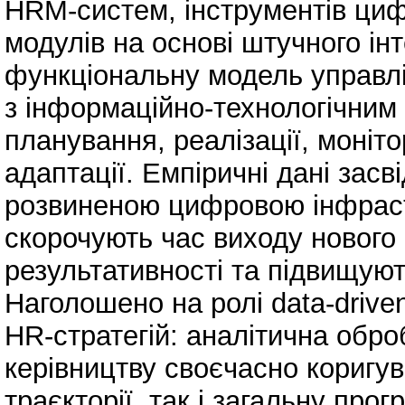
HRM-систем, інструментів циф
модулів на основі штучного ін
функціональну модель управл
з інформаційно-технологічним 
планування, реалізації, моніт
адаптації. Емпіричні дані зас
розвиненою цифровою інфраст
скорочують час виходу нового 
результативності та підвищую
Наголошено на ролі data-drive
HR-стратегій: аналітична обр
керівництву своєчасно коригув
траєкторії, так і загальну пр