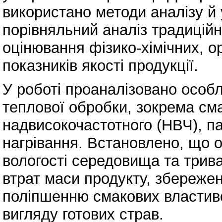
використано методи аналізу й
порівняльний аналіз традиційн
оцінювання фізико-хімічних, о
показників якості продукції.
У роботі проаналізовано особл
теплової обробки, зокрема см
надвисокочастотного (НВЧ), п
нагрівання. Встановлено, що 
вологості середовища та трив
втрат маси продукту, збережен
поліпшенню смакових властиво
вигляду готових страв.