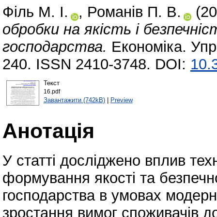
Філь М. І.
,
Романів П. В.
(20
обробки на якість і безпечні
господарства.
Економіка. Упра
240. ISSN 2410-3748. DOI:
10.
Текст
16.pdf
Завантажити (742kB)
|
Preview
Анотація
У статті досліджено вплив тех
формування якості та безпечно
господарства в умовах модерні
зростання вимог споживачів до