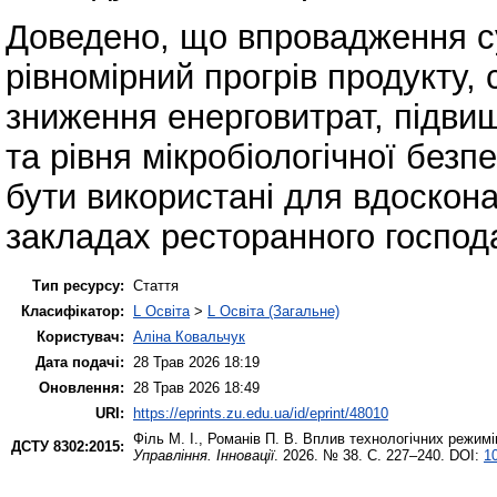
Доведено, що впровадження су
рівномірний прогрів продукту,
зниження енерговитрат, підви
та рівня мікробіологічної без
бути використані для вдоскона
закладах ресторанного господ
Тип ресурсу:
Стаття
Класифікатор:
L Освіта
>
L Освіта (Загальне)
Користувач:
Аліна Ковальчук
Дата подачі:
28 Трав 2026 18:19
Оновлення:
28 Трав 2026 18:49
URI:
https://eprints.zu.edu.ua/id/eprint/48010
Філь М. І.
,
Романів П. В.
Вплив технологічних режимів
ДСТУ 8302:2015:
Управління. Інновації
. 2026. № 38. С. 227–240. DOI:
1