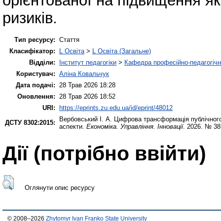
орієнтованої на підвищення я
ризиків.
Тип ресурсу:
Стаття
Класифікатор:
L Освіта
>
L Освіта (Загальне)
Відділи:
Інститут педагогіки
>
Кафедра професійно-педагогічної
Користувач:
Аліна Ковальчук
Дата подачі:
28 Трав 2026 18:28
Оновлення:
28 Трав 2026 18:52
URI:
https://eprints.zu.edu.ua/id/eprint/48012
Вербовський І. А.
Цифрова трансформація публічного у
ДСТУ 8302:2015:
аспекти.
Економіка. Управління. Інновації
. 2026. № 38
Дії ​​(потрібно ввійти)
Оглянути опис ресурсу
© 2008–2026
Zhytomyr Ivan Franko State University