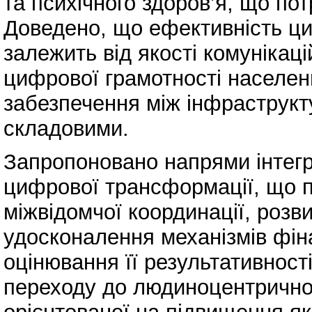
та психічного здоров’я, що по
Доведено, що ефективність ц
залежить від якості комунікаці
цифрової грамотності населен
забезпечення між інфраструк
складовими.
Запропоновано напрями інтегро
цифрової трансформації, що 
міжвідомчої координації, розви
удосконалення механізмів фі
оцінювання її результативност
переходу до людиноцентрично