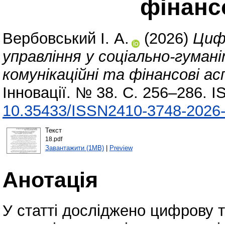
фінанс
Вербовський І. А.
(2026)
Циф
управління у соціально-гумані
комунікаційні та фінансові а
Інновації. № 38. С. 256–286. 
10.35433/ISSN2410-3748-2026-
Текст
18.pdf
Завантажити (1MB)
|
Preview
Анотація
У статті досліджено цифрову 