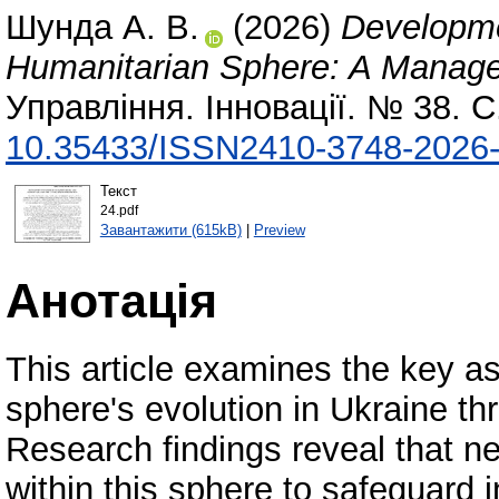
Шунда А. В.
(2026)
Developme
Humanitarian Sphere: A Manage
Управління. Інновації. № 38. 
10.35433/ISSN2410-3748-2026-
Текст
24.pdf
Завантажити (615kB)
|
Preview
Анотація
This article examines the key a
sphere's evolution in Ukraine t
Research findings reveal that n
within this sphere to safeguard i