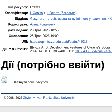
Тип ресурсу:
Стаття
Класифікатор:
L Освіта
>
L Освіта (Загальне)
Відділи:
Факультет історії, права та публічного управління
>
К
Користувач:
Аліна Ковальчук
Дата подачі:
28 Трав 2026 18:55
Оновлення:
28 Трав 2026 19:09
URI:
https://eprints.zu.edu.ua/id/eprint/48018
Шунда А. В.
Development Features of Ukraine's Social
ДСТУ 8302:2015:
2026. № 38. С. 385–401. DOI:
10.35433/ISSN2410-3748
Дії ​​(потрібно ввійти)
Оглянути опис ресурсу
© 2008–2026
Zhytomyr Ivan Franko State University